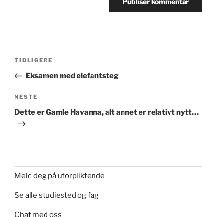
Innleggsnavigasjon
Forrige
TIDLIGERE
innlegg
Eksamen med elefantsteg
Neste
NESTE
innlegg
Dette er Gamle Havanna, alt annet er relativt nytt…
Meld deg på uforpliktende
Se alle studiested og fag
Chat med oss