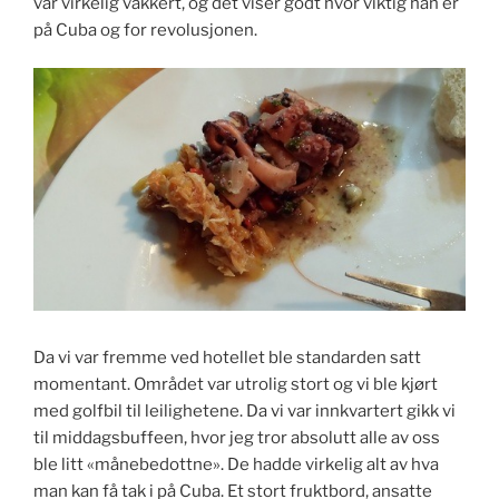
var virkelig vakkert, og det viser godt hvor viktig han er
på Cuba og for revolusjonen.
Da vi var fremme ved hotellet ble standarden satt
momentant. Området var utrolig stort og vi ble kjørt
med golfbil til leilighetene. Da vi var innkvartert gikk vi
til middagsbuffeen, hvor jeg tror absolutt alle av oss
ble litt «månebedottne». De hadde virkelig alt av hva
man kan få tak i på Cuba. Et stort fruktbord, ansatte