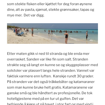
som stekte fisken eller kjøttet for deg foran øynene
dine, alt av pasta, sjømat, stekte grønnsaker, tapas og
mye mer. Det var digg.
Etter maten gikk vi ned til stranda og ble enda mer
overrasket. Sanden var like fin som salt. Stranden
strakte seg så langt en kunne se og skyggeplasser med
solstoler var plassert langs hele stranden. Vannet var
faktisk varmere enn luften. Kanskje rundt 30 grader.
På stranden var det også tråkkebåter og katamaraner
som man kunne bruke helt gratis. Katamaranene var
ganske små og ble håndtert av profesjonelle. De tok
hotellgjestene med på en tur ut gulfen. Det var
befriende å kjøre ut på havet, i stor fart og med vind i