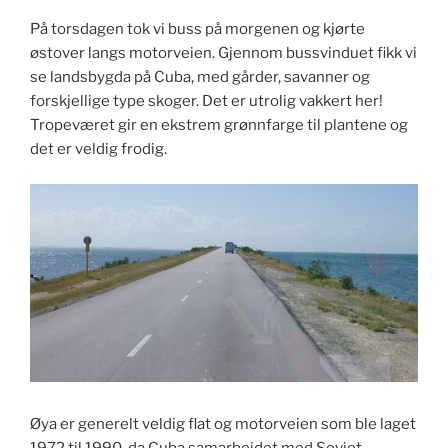
På torsdagen tok vi buss på morgenen og kjørte
østover langs motorveien. Gjennom bussvinduet fikk vi
se landsbygda på Cuba, med gårder, savanner og
forskjellige type skoger. Det er utrolig vakkert her!
Tropeværet gir en ekstrem grønnfarge til plantene og
det er veldig frodig.
Øya er generelt veldig flat og motorveien som ble laget
1972 til 1990, da Cuba samarbeidet med Sovjet