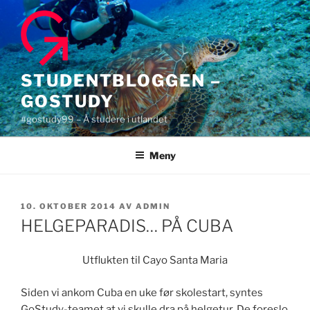
Gå
til
innhold
STUDENTBLOGGEN –
GOSTUDY
#gostudy99 – Å studere i utlandet
Meny
PUBLISERT
10. OKTOBER 2014
AV
ADMIN
HELGEPARADIS… PÅ CUBA
Utflukten til Cayo Santa Maria
Siden vi ankom Cuba en uke før skolestart, syntes
GoStudy-teamet at vi skulle dra på helgetur. De foreslo