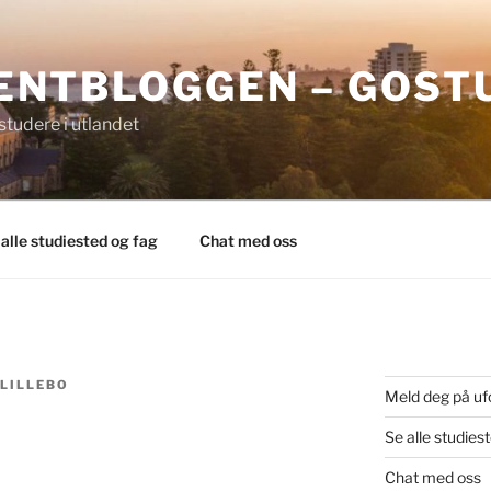
ENTBLOGGEN – GOST
tudere i utlandet
 alle studiested og fag
Chat med oss
LILLEBO
Meld deg på uf
Se alle studies
Chat med oss