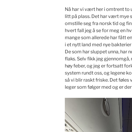
Nå har vi vært her i omtrent t
litt på plass. Det har vært mye
omstille seg fra norsk tid og fi
hvert fall jeg å se for meg en 
mange som allerede har fått en s
i et nytt land med nye bakterie
De som har sluppet unna, har n
flaks. Selv fikk jeg gjennomgå
høy feber, og jeg er fortsatt for
system rundt oss, og legene k
så vi blir raskt friske. Det føles
leger som følger med og er der 