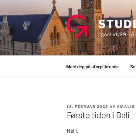
Gå
til
innhold
STUD
#gostudy99 – Å s
Meld deg på uforpliktende
Se
PUBLISERT
18. FEBRUAR 2025
AV
AMALIE 
Første tiden i Bali
Heiii,