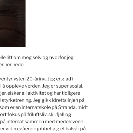
lle litt om meg selv og hvorfor jeg
er her nede.
entyrlysten 20-åring. Jeg er glad i
 å oppleve verden. Jeg er super sosial,
r, elsker all aktivitet og har tidligere
styrketrening. Jeg gikk idrettslinjen på
om er en internatskole på Stranda, midt
 fokus på friluftsliv, ski, fjell og
dde på internat sammen med medelevene
er videregående jobbet jeg et halvår på