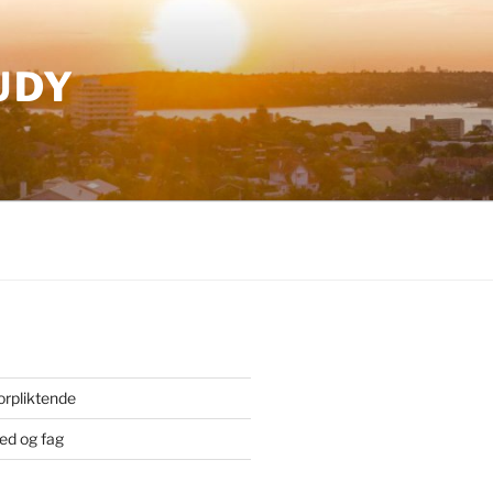
UDY
orpliktende
ted og fag