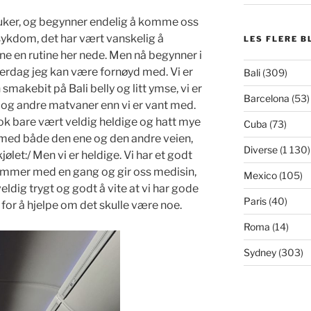
o uker, og begynner endelig å komme oss
 sykdom, det har vært vanskelig å
LES FLERE B
nne en rutine her nede. Men nå begynner i
hverdag jeg kan være fornøyd med. Vi er
Bali
(309)
makebit på Bali belly og litt ymse, vi er
Barcelona
(53)
r og andre matvaner enn vi er vant med.
ok bare vært veldig heldige og hatt mye
Cuba
(73)
, med både den ene og den andre veien,
Diverse
(1 130)
kjølet:/ Men vi er heldige. Vi har et godt
ommer med en gang og gir oss medisin,
Mexico
(105)
 veldig trygt og godt å vite at vi har gode
Paris
(40)
for å hjelpe om det skulle være noe.
Roma
(14)
Sydney
(303)