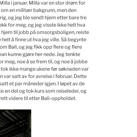
illa i januar. Milla var en stor drøm for
ke om en militær bakgrunn, men den
g, og jeg ble sendt hjem etter bare tre
ekk for meg, og jeg visste ikke helt hva
m hjem til jobb på omsorgsboligen, reiste
 helt å finne ut hva jeg ville. Så begynte
om Bali, og jeg fikk opp flere og flere
man kunne gjøre her nede. Jeg tenkte
r meg, noe å se frem til, og noe å jobbe
et tok ikke mange ukene før søknaden var
 var satt av for avreise i februar. Dette
att et par måneder igjen. I løpet av de
e en del og tok kurs som reiseleder, og
rett videre til etter Bali-oppholdet.