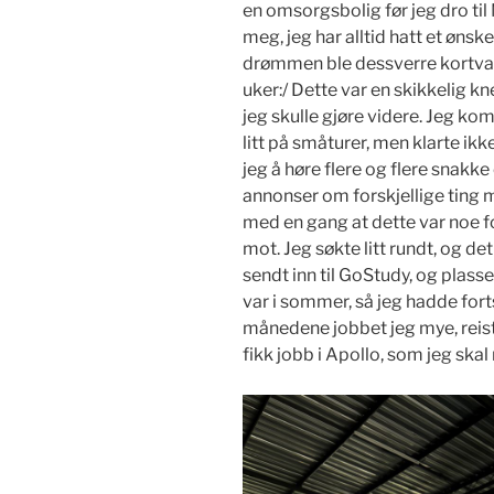
en omsorgsbolig før jeg dro til M
meg, jeg har alltid hatt et øns
drømmen ble dessverre kortvari
uker:/ Dette var en skikkelig kn
jeg skulle gjøre videre. Jeg ko
litt på småturer, men klarte ikke
jeg å høre flere og flere snakke 
annonser om forskjellige ting 
med en gang at dette var noe fo
mot. Jeg søkte litt rundt, og d
sendt inn til GoStudy, og plassen
var i sommer, så jeg hadde forts
månedene jobbet jeg mye, reist
fikk jobb i Apollo, som jeg skal 