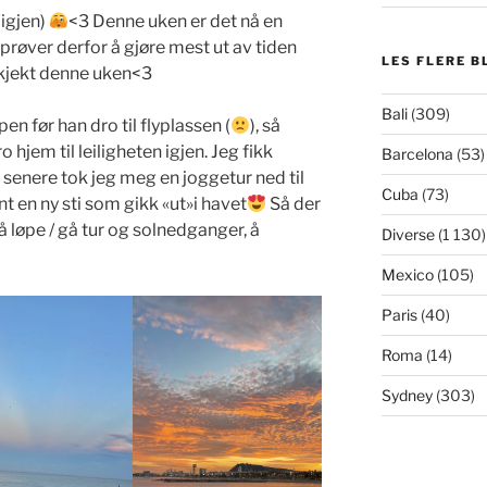
(igjen)
<3 Denne uken er det nå en
prøver derfor å gjøre mest ut av tiden
LES FLERE B
l kjekt denne uken<3
Bali
(309)
en før han dro til flyplassen (
), så
o hjem til leiligheten igjen. Jeg fikk
Barcelona
(53)
 senere tok jeg meg en joggetur ned til
Cuba
(73)
t en ny sti som gikk «ut»i havet
Så der
 å løpe / gå tur og solnedganger, å
Diverse
(1 130)
Mexico
(105)
Paris
(40)
Roma
(14)
Sydney
(303)