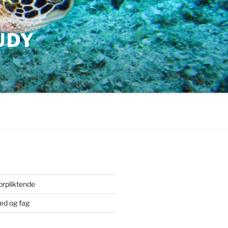
UDY
orpliktende
ted og fag