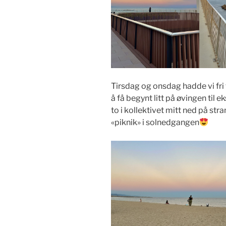
Tirsdag og onsdag hadde vi fri 
å få begynt litt på øvingen til e
to i kollektivet mitt ned på st
«piknik» i solnedgangen