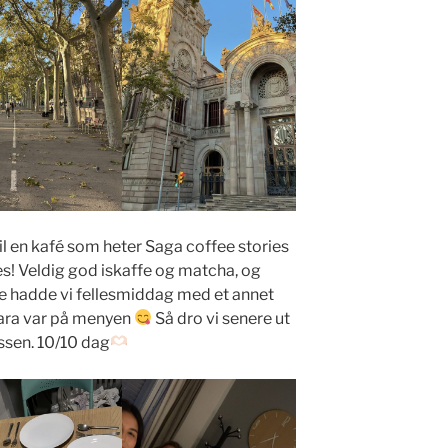
til en kafé som heter Saga coffee stories
es! Veldig god iskaffe og matcha, og
re hadde vi fellesmiddag med et annet
nara var på menyen
Så dro vi senere ut
assen. 10/10 dag