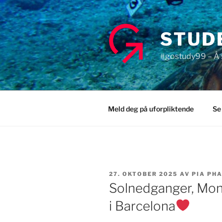
Gå
til
innhold
STUD
#gostudy99 – Å s
Meld deg på uforpliktende
Se
PUBLISERT
27. OKTOBER 2025
AV
PIA PH
Solnedganger, Mon
i Barcelona