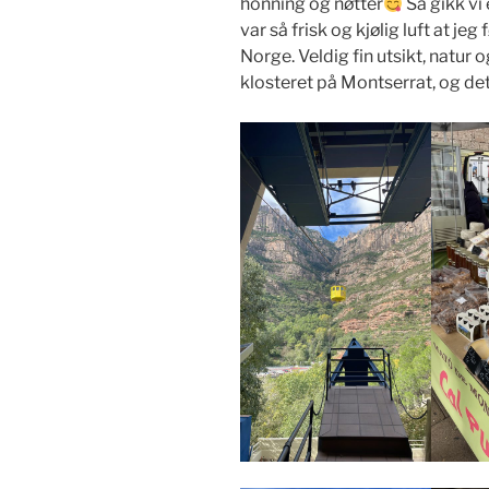
honning og nøtter
Så gikk vi 
var så frisk og kjølig luft at jeg 
Norge. Veldig fin utsikt, natur og
klosteret på Montserrat, og det v