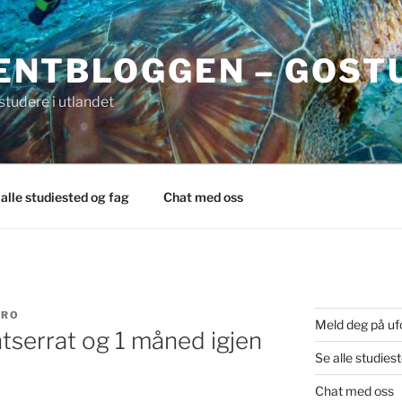
ENTBLOGGEN – GOST
tudere i utlandet
 alle studiested og fag
Chat med oss
ARO
Meld deg på uf
tserrat og 1 måned igjen
Se alle studies
Chat med oss