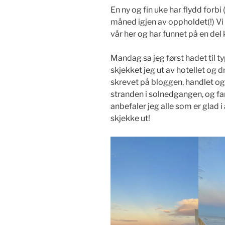
En ny og fin uke har flydd forbi 
måned igjen av oppholdet(!) Vi 
vår her og har funnet på en de
Mandag sa jeg først hadet til typ
skjekket jeg ut av hotellet og dr
skrevet på bloggen, handlet og
stranden i solnedgangen, og fan
anbefaler jeg alle som er glad i
skjekke ut!