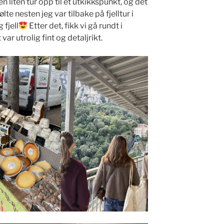
en liten tur opp til et utkikkspunkt, og det
følte nesten jeg var tilbake på fjelltur i
 fjell
Etter det, fikk vi gå rundt i
ar utrolig fint og detaljrikt.