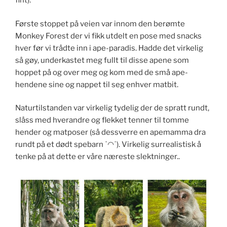
fint).
Første stoppet på veien var innom den berømte
Monkey Forest der vi fikk utdelt en pose med snacks
hver før vi trådte inn i ape-paradis. Hadde det virkelig
så gøy, underkastet meg fullt til disse apene som
hoppet på og over meg og kom med de små ape-
hendene sine og nappet til seg enhver matbit.
Naturtilstanden var virkelig tydelig der de spratt rundt,
slåss med hverandre og flekket tenner til tomme
hender og matposer (så dessverre en apemamma dra
rundt på et dødt spebarn ˙◠˙). Virkelig surrealistisk å
tenke på at dette er våre næreste slektninger..