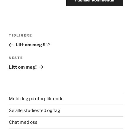
Innleggsnavigasjon
Forrige
TIDLIGERE
innlegg
Litt om meg !! ♡
Neste
NESTE
innlegg
Litt om meg!
Meld deg på uforpliktende
Se alle studiested og fag
Chat med oss