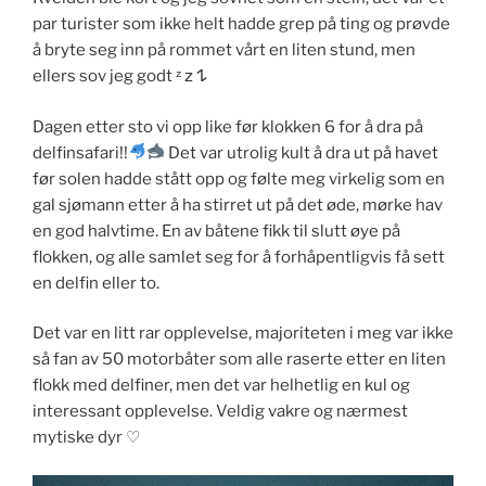
par turister som ikke helt hadde grep på ting og prøvde
å bryte seg inn på rommet vårt en liten stund, men
ellers sov jeg godt ᶻ 𝗓 𐰁
Dagen etter sto vi opp like før klokken 6 for å dra på
delfinsafari!!
Det var utrolig kult å dra ut på havet
før solen hadde stått opp og følte meg virkelig som en
gal sjømann etter å ha stirret ut på det øde, mørke hav
en god halvtime. En av båtene fikk til slutt øye på
flokken, og alle samlet seg for å forhåpentligvis få sett
en delfin eller to.
Det var en litt rar opplevelse, majoriteten i meg var ikke
så fan av 50 motorbåter som alle raserte etter en liten
flokk med delfiner, men det var helhetlig en kul og
interessant opplevelse. Veldig vakre og nærmest
mytiske dyr ♡