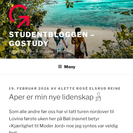
Gå
til
innhold
STUDENTBLOGGEN –
GOSTUDY
#gostudy99 – Å studere i utlandet
Meny
PUBLISERT
19. FEBRUAR 2026
AV
ALETTE ROSÉ ELSRUD REINE
Aper er min nye lidenskap 𓃻
Som alle andre før oss har vi tatt turen nordover til
Lovina første uken her på Bali (navnet betyr
«Kjærlighet til Moder Jord» noe jeg syntes var veldig