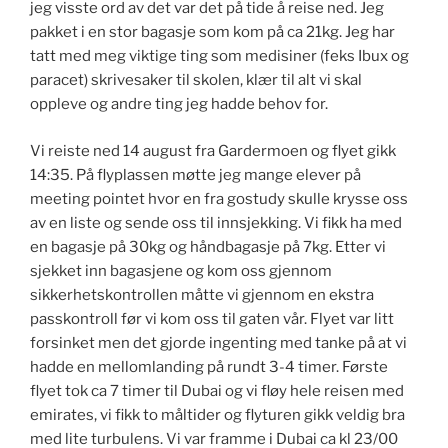
jeg visste ord av det var det på tide å reise ned. Jeg
pakket i en stor bagasje som kom på ca 21kg. Jeg har
tatt med meg viktige ting som medisiner (feks Ibux og
paracet) skrivesaker til skolen, klær til alt vi skal
oppleve og andre ting jeg hadde behov for.
Vi reiste ned 14 august fra Gardermoen og flyet gikk
14:35. På flyplassen møtte jeg mange elever på
meeting pointet hvor en fra gostudy skulle krysse oss
av en liste og sende oss til innsjekking. Vi fikk ha med
en bagasje på 30kg og håndbagasje på 7kg. Etter vi
sjekket inn bagasjene og kom oss gjennom
sikkerhetskontrollen måtte vi gjennom en ekstra
passkontroll før vi kom oss til gaten vår. Flyet var litt
forsinket men det gjorde ingenting med tanke på at vi
hadde en mellomlanding på rundt 3-4 timer. Første
flyet tok ca 7 timer til Dubai og vi fløy hele reisen med
emirates, vi fikk to måltider og flyturen gikk veldig bra
med lite turbulens. Vi var framme i Dubai ca kl 23/00