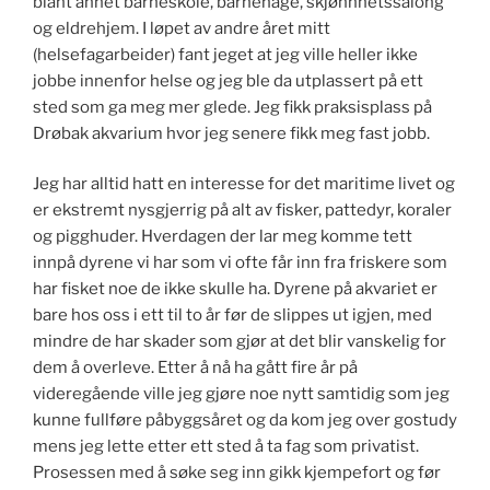
blant annet barneskole, barnehage, skjønnhetssalong
og eldrehjem. I løpet av andre året mitt
(helsefagarbeider) fant jeget at jeg ville heller ikke
jobbe innenfor helse og jeg ble da utplassert på ett
sted som ga meg mer glede. Jeg fikk praksisplass på
Drøbak akvarium hvor jeg senere fikk meg fast jobb.
Jeg har alltid hatt en interesse for det maritime livet og
er ekstremt nysgjerrig på alt av fisker, pattedyr, koraler
og pigghuder. Hverdagen der lar meg komme tett
innpå dyrene vi har som vi ofte får inn fra friskere som
har fisket noe de ikke skulle ha. Dyrene på akvariet er
bare hos oss i ett til to år før de slippes ut igjen, med
mindre de har skader som gjør at det blir vanskelig for
dem å overleve. Etter å nå ha gått fire år på
videregående ville jeg gjøre noe nytt samtidig som jeg
kunne fullføre påbyggsåret og da kom jeg over gostudy
mens jeg lette etter ett sted å ta fag som privatist.
Prosessen med å søke seg inn gikk kjempefort og før