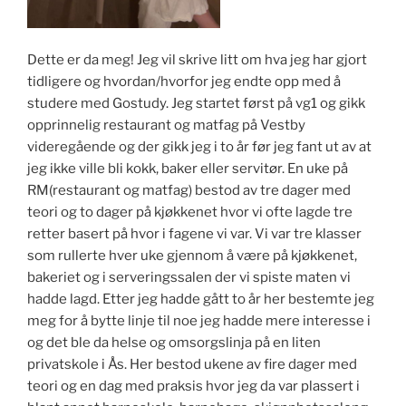
Dette er da meg! Jeg vil skrive litt om hva jeg har gjort
tidligere og hvordan/hvorfor jeg endte opp med å
studere med Gostudy. Jeg startet først på vg1 og gikk
opprinnelig restaurant og matfag på Vestby
videregående og der gikk jeg i to år før jeg fant ut av at
jeg ikke ville bli kokk, baker eller servitør. En uke på
RM(restaurant og matfag) bestod av tre dager med
teori og to dager på kjøkkenet hvor vi ofte lagde tre
retter basert på hvor i fagene vi var. Vi var tre klasser
som rullerte hver uke gjennom å være på kjøkkenet,
bakeriet og i serveringssalen der vi spiste maten vi
hadde lagd. Etter jeg hadde gått to år her bestemte jeg
meg for å bytte linje til noe jeg hadde mere interesse i
og det ble da helse og omsorgslinja på en liten
privatskole i Ås. Her bestod ukene av fire dager med
teori og en dag med praksis hvor jeg da var plassert i