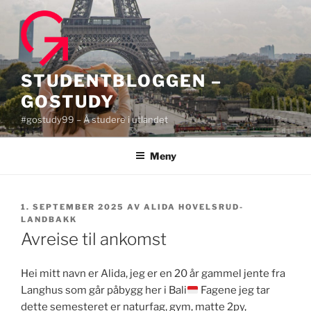
Gå
til
innhold
STUDENTBLOGGEN –
GOSTUDY
#gostudy99 – Å studere i utlandet
Meny
PUBLISERT
1. SEPTEMBER 2025
AV
ALIDA HOVELSRUD-
LANDBAKK
Avreise til ankomst
Hei mitt navn er Alida, jeg er en 20 år gammel jente fra
Langhus som går påbygg her i Bali
Fagene jeg tar
dette semesteret er naturfag, gym, matte 2py,