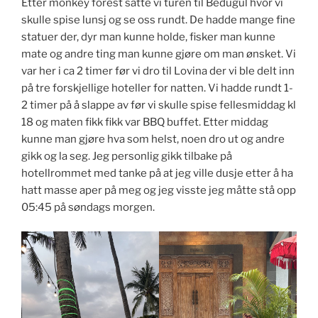
Etter monkey forest satte vi turen til Bedugul hvor vi
skulle spise lunsj og se oss rundt. De hadde mange fine
statuer der, dyr man kunne holde, fisker man kunne
mate og andre ting man kunne gjøre om man ønsket. Vi
var her i ca 2 timer før vi dro til Lovina der vi ble delt inn
på tre forskjellige hoteller for natten. Vi hadde rundt 1-
2 timer på å slappe av før vi skulle spise fellesmiddag kl
18 og maten fikk fikk var BBQ buffet. Etter middag
kunne man gjøre hva som helst, noen dro ut og andre
gikk og la seg. Jeg personlig gikk tilbake på
hotellrommet med tanke på at jeg ville dusje etter å ha
hatt masse aper på meg og jeg visste jeg måtte stå opp
05:45 på søndags morgen.