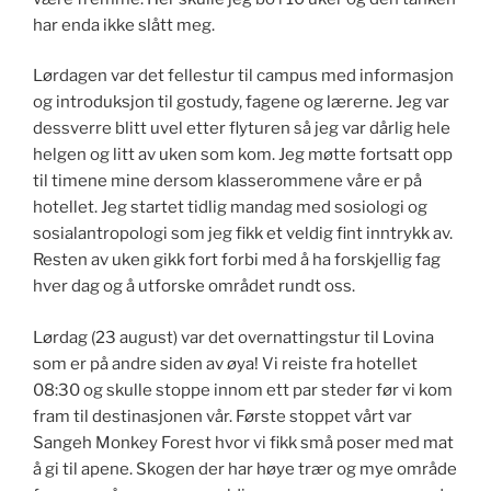
har enda ikke slått meg.
Lørdagen var det fellestur til campus med informasjon
og introduksjon til gostudy, fagene og lærerne. Jeg var
dessverre blitt uvel etter flyturen så jeg var dårlig hele
helgen og litt av uken som kom. Jeg møtte fortsatt opp
til timene mine dersom klasserommene våre er på
hotellet. Jeg startet tidlig mandag med sosiologi og
sosialantropologi som jeg fikk et veldig fint inntrykk av.
Resten av uken gikk fort forbi med å ha forskjellig fag
hver dag og å utforske området rundt oss.
Lørdag (23 august) var det overnattingstur til Lovina
som er på andre siden av øya! Vi reiste fra hotellet
08:30 og skulle stoppe innom ett par steder før vi kom
fram til destinasjonen vår. Første stoppet vårt var
Sangeh Monkey Forest hvor vi fikk små poser med mat
å gi til apene. Skogen der har høye trær og mye område