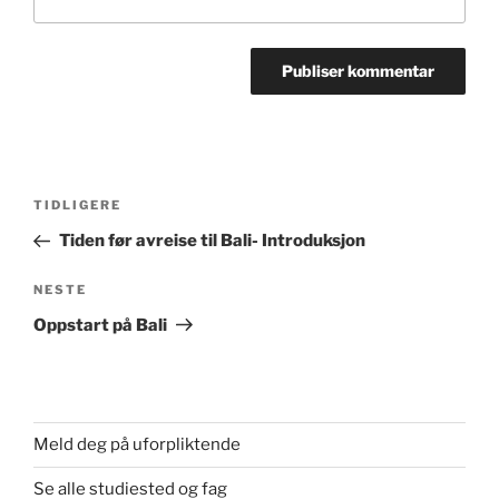
Innleggsnavigasjon
Forrige
TIDLIGERE
innlegg
Tiden før avreise til Bali- Introduksjon
Neste
NESTE
innlegg
Oppstart på Bali
Meld deg på uforpliktende
Se alle studiested og fag