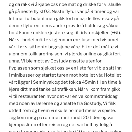
og da rakk vi å kjøpe oss noe mat og drikke før vi skulle
gå på neste fly kl 03. Neste flytur var på 9 timer og var
litt mer turbulent men gikk fort unna, de fleste sov på
denne flyturen mens andre prøvde å holde seg våkne
for å kunne enklere justere seg til tidsforskjellen (+6t).
Når vi landet måtte vi gjennom en sluse med visumet
vårt før vi så hente bagasjene våre. Etter det måtte vi
gjennom tollklarering som vi gjorde online og gikk fort
unna. Vi ble møtt av Gostudy ansatte utenfor
flyplassen som sjekket oss av en liste før vi ble satt inn
i minibusser og startet turen mot hotellet vår. Hotellet
vårt ligger i Seminyak og det tok ca 45min til en time å
kjøre ditt med tanke på trafikken. Når vi kom fram gikk
vi til restauranten hvor det var en velkommstmiddag
med noen av lærerne og ansatte fra Gostudy, Vi fikk
utdelt rom og hvem vi skulle bo med mens vi spiste.
Jeg kom meg på rommet mitt rundt 20 tiden og var
kjempesliten etter reisen og det var helt nydelig å
være fremme. Her skulle jeg bo i 10 uker og den tanken