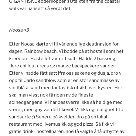
GIGANTISKE edderkopper :) Utsikten fra the coastal
walk var uansett så verdt det!
Noosa <3
Etter Noosa kjørte vi til vår endelige destinasjon for
dagen, Rainbow beach. Vi bodde på et hostell som het
Freedom. Hostellet var drit kult ! Hadde 2 basseng,
flere chillout areas og mange backpackere var der.
Etter vi hadde fått satt ifra oss sakene og dusja, dro vi
opp til Carlo sandblow som er en stor sandmasse av
vindblåst sand med fantastisk utsikt over kysten. Her
skal man visst nok få noen av de fineste
solnedgangene. Vi har dessverre ikke så heldige med
været, men gøy var det likevel. Vi fikk og mulighet til å
sandsurfe ;’) Senere på kvelden dro på en lokal
restaurant med livemusikk og god pizza. Så fikk vi
gratis drink i hostellbaren, noe få valgte å få utbytte av