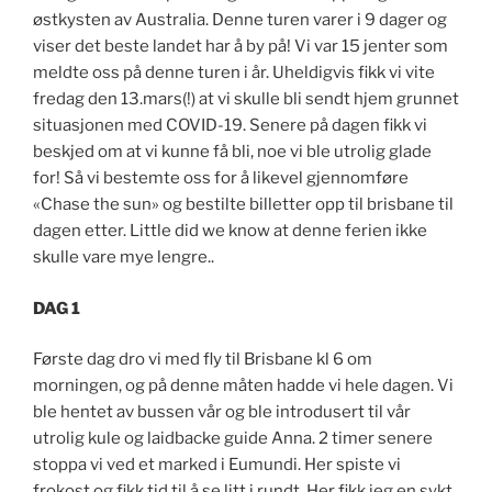
østkysten av Australia. Denne turen varer i 9 dager og
viser det beste landet har å by på! Vi var 15 jenter som
meldte oss på denne turen i år. Uheldigvis fikk vi vite
fredag den 13.mars(!) at vi skulle bli sendt hjem grunnet
situasjonen med COVID-19. Senere på dagen fikk vi
beskjed om at vi kunne få bli, noe vi ble utrolig glade
for! Så vi bestemte oss for å likevel gjennomføre
«Chase the sun» og bestilte billetter opp til brisbane til
dagen etter. Little did we know at denne ferien ikke
skulle vare mye lengre..
DAG 1
Første dag dro vi med fly til Brisbane kl 6 om
morningen, og på denne måten hadde vi hele dagen. Vi
ble hentet av bussen vår og ble introdusert til vår
utrolig kule og laidbacke guide Anna. 2 timer senere
stoppa vi ved et marked i Eumundi. Her spiste vi
frokost og fikk tid til å se litt i rundt. Her fikk jeg en sykt