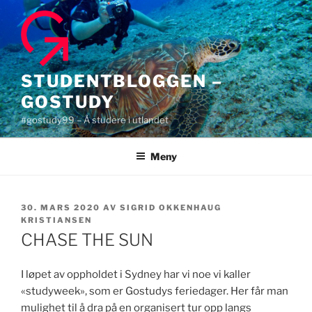
Gå
til
innhold
STUDENTBLOGGEN –
GOSTUDY
#gostudy99 – Å studere i utlandet
Meny
PUBLISERT
30. MARS 2020
AV
SIGRID OKKENHAUG
KRISTIANSEN
CHASE THE SUN
I løpet av oppholdet i Sydney har vi noe vi kaller
«studyweek», som er Gostudys feriedager. Her får man
mulighet til å dra på en organisert tur opp langs