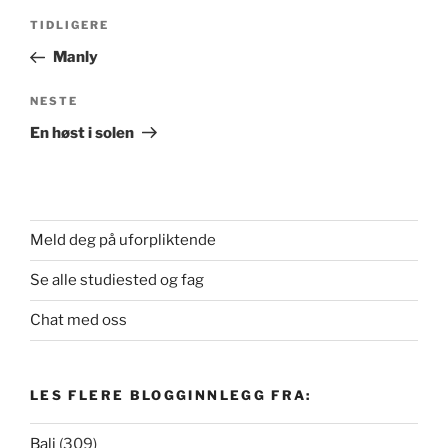
Innleggsnavigasjon
Forrige
TIDLIGERE
innlegg
Manly
Neste
NESTE
innlegg
En høst i solen
Meld deg på uforpliktende
Se alle studiested og fag
Chat med oss
LES FLERE BLOGGINNLEGG FRA:
Bali
(309)