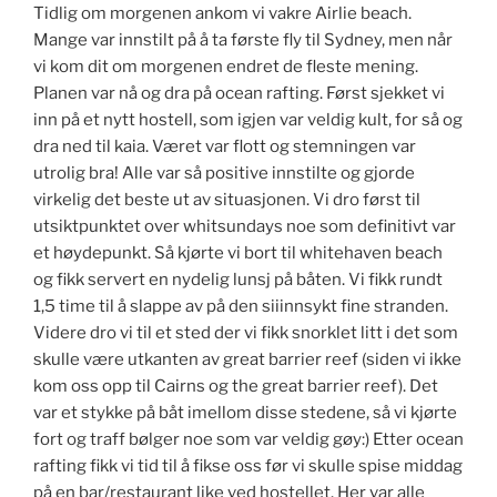
Tidlig om morgenen ankom vi vakre Airlie beach.
Mange var innstilt på å ta første fly til Sydney, men når
vi kom dit om morgenen endret de fleste mening.
Planen var nå og dra på ocean rafting. Først sjekket vi
inn på et nytt hostell, som igjen var veldig kult, for så og
dra ned til kaia. Været var flott og stemningen var
utrolig bra! Alle var så positive innstilte og gjorde
virkelig det beste ut av situasjonen. Vi dro først til
utsiktpunktet over whitsundays noe som definitivt var
et høydepunkt. Så kjørte vi bort til whitehaven beach
og fikk servert en nydelig lunsj på båten. Vi fikk rundt
1,5 time til å slappe av på den siiinnsykt fine stranden.
Videre dro vi til et sted der vi fikk snorklet litt i det som
skulle være utkanten av great barrier reef (siden vi ikke
kom oss opp til Cairns og the great barrier reef). Det
var et stykke på båt imellom disse stedene, så vi kjørte
fort og traff bølger noe som var veldig gøy:) Etter ocean
rafting fikk vi tid til å fikse oss før vi skulle spise middag
på en bar/restaurant like ved hostellet. Her var alle