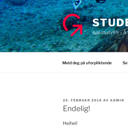
Gå
til
innhold
STUD
#gostudy99 – Å s
Meld deg på uforpliktende
Se
PUBLISERT
25. FEBRUAR 2018
AV
ADMIN
Endelig!
Heihei!