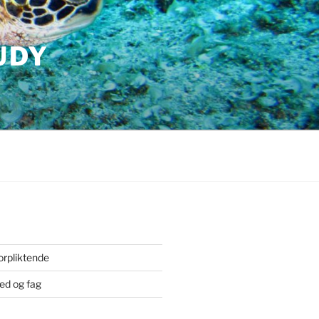
UDY
orpliktende
ted og fag