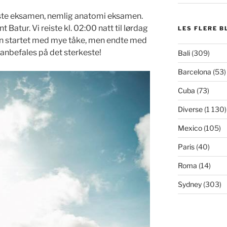
ørste eksamen, nemlig anatomi eksamen.
t Batur. Vi reiste kl. 02:00 natt til lørdag
LES FLERE B
en startet med mye tåke, men endte med
n anbefales på det sterkeste!
Bali
(309)
Barcelona
(53)
Cuba
(73)
Diverse
(1 130)
Mexico
(105)
Paris
(40)
Roma
(14)
Sydney
(303)