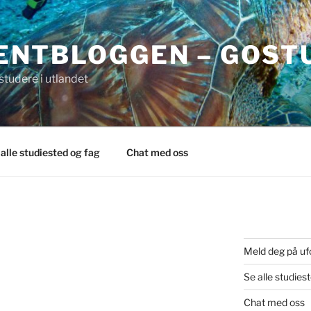
ENTBLOGGEN – GOST
tudere i utlandet
 alle studiested og fag
Chat med oss
Meld deg på uf
Se alle studies
Chat med oss