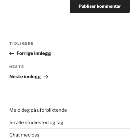
Innleggsnavigasjon
Forrige
TIDLIGERE
innlegg
Forrige innlegg
Neste
NESTE
innlegg
Neste innlegg
Meld deg på uforpliktende
Se alle studiested og fag
Chat med oss