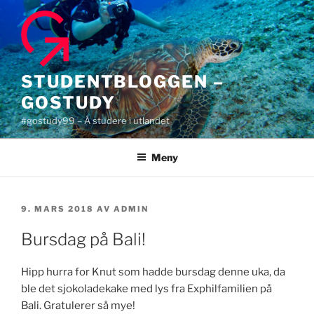
Gå
til
innhold
STUDENTBLOGGEN –
GOSTUDY
#gostudy99 – Å studere i utlandet
Meny
PUBLISERT
9. MARS 2018
AV
ADMIN
Bursdag på Bali!
Hipp hurra for Knut som hadde bursdag denne uka, da
ble det sjokoladekake med lys fra Exphilfamilien på
Bali. Gratulerer så mye!