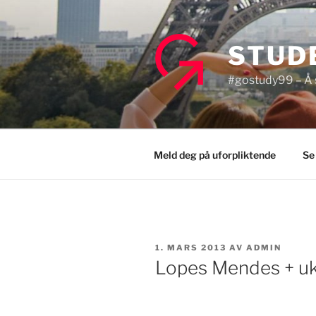
Gå
til
innhold
STUD
#gostudy99 – Å s
Meld deg på uforpliktende
Se
PUBLISERT
1. MARS 2013
AV
ADMIN
Lopes Mendes + uka