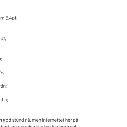
m 5.4pt;
pt;
;
f»;
tin;
tin;
n god stund nå, men internettet her på
bart, og den sise uka har jeg omtrent