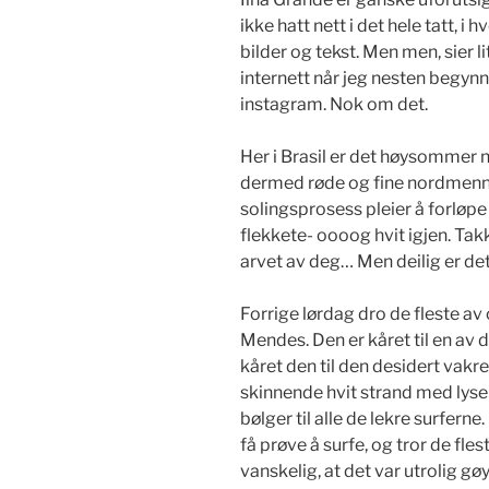
ikke hatt nett i det hele tatt, i h
bilder og tekst. Men men, sier 
internett når jeg nesten begynn
instagram. Nok om det.
Her i Brasil er det høysommer nå
dermed røde og fine nordmenn. I 
solingsprosess pleier å forløpe
flekkete- oooog hvit igjen. Tak
arvet av deg… Men deilig er det i
Forrige lørdag dro de fleste av
Mendes. Den er kåret til en av 
kåret den til den desidert vakre
skinnende hvit strand med lys
bølger til alle de lekre surfern
få prøve å surfe, og tror de fleste
vanskelig, at det var utrolig gøy.