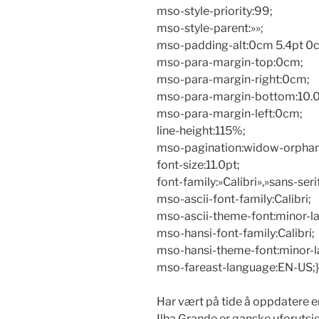
mso-style-priority:99;
mso-style-parent:»»;
mso-padding-alt:0cm 5.4pt 0c
mso-para-margin-top:0cm;
mso-para-margin-right:0cm;
mso-para-margin-bottom:10.0
mso-para-margin-left:0cm;
line-height:115%;
mso-pagination:widow-orphan
font-size:11.0pt;
font-family:»Calibri»,»sans-seri
mso-ascii-font-family:Calibri;
mso-ascii-theme-font:minor-la
mso-hansi-font-family:Calibri;
mso-hansi-theme-font:minor-la
mso-fareast-language:EN-US;}
Har vært på tide å oppdatere e
Ilha Grande er ganske uforutsig