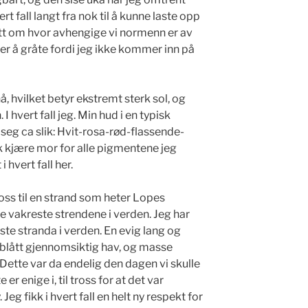
vert fall langt fra nok til å kunne laste opp
litt om hvor avhengige vi normenn er av
er å gråte fordi jeg ikke kommer inn på
, hvilket betyr ekstremt sterk sol, og
hvert fall jeg. Min hud i en typisk
 seg ca slik: Hvit-rosa-rød-flassende-
k kjære mor for alle pigmentene jeg
 hvert fall her.
 oss til en strand som heter Lopes
de vakreste strendene i verden. Jeg har
ste stranda i verden. En evig lang og
eblått gjennomsiktig hav, og masse
e. Dette var da endelig den dagen vi skulle
 er enige i, til tross for at det var
 Jeg fikk i hvert fall en helt ny respekt for