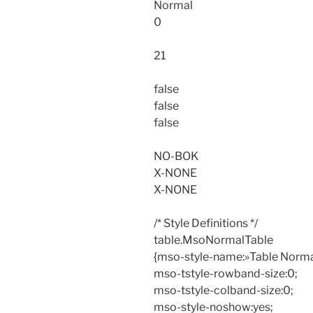
Normal
0
21
false
false
false
NO-BOK
X-NONE
X-NONE
/* Style Definitions */
table.MsoNormalTable
{mso-style-name:»Table Norma
mso-tstyle-rowband-size:0;
mso-tstyle-colband-size:0;
mso-style-noshow:yes;