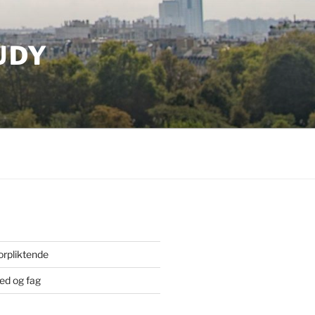
UDY
orpliktende
ted og fag