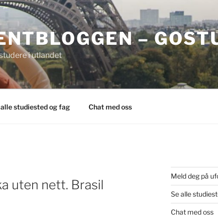
ENTBLOGGEN – GOST
tudere i utlandet
 alle studiested og fag
Chat med oss
Meld deg på uf
 uten nett. Brasil
Se alle studies
Chat med oss