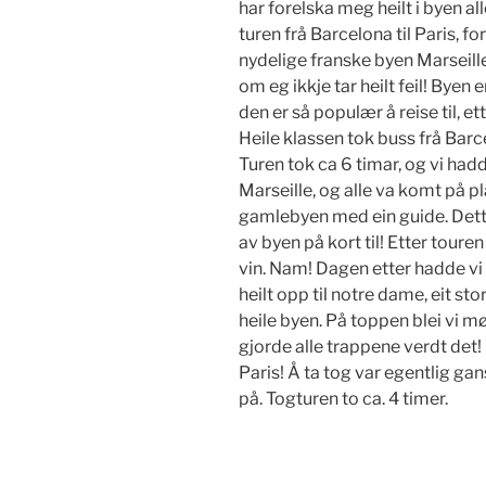
har forelska meg heilt i byen al
turen frå Barcelona til Paris, f
nydelige franske byen Marseille.
om eg ikkje tar heilt feil! Byen
den er så populær å reise til, 
Heile klassen tok buss frå Barcel
Turen tok ca 6 timar, og vi had
Marseille, og alle va komt på p
gamlebyen med ein guide. Dette
av byen på kort til! Etter tour
vin. Nam! Dagen etter hadde vi e
heilt opp til notre dame, eit st
heile byen. På toppen blei vi mø
gjorde alle trappene verdt det!
Paris! Å ta tog var egentlig gan
på. Togturen to ca. 4 timer.