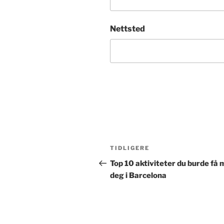
Nettsted
Innleggsnavigasjon
Forrige
TIDLIGERE
innlegg
Top 10 aktiviteter du burde få
deg i Barcelona