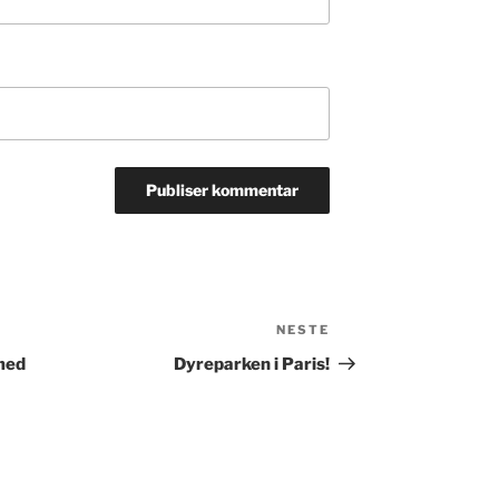
NESTE
Neste
innlegg
 med
Dyreparken i Paris!