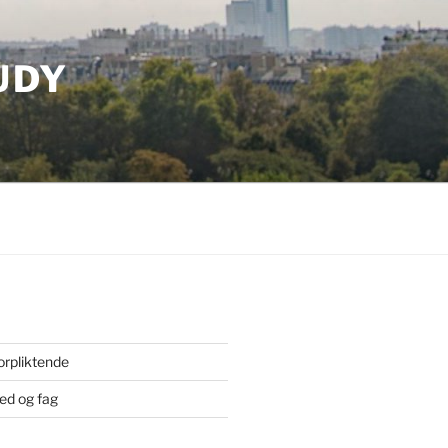
UDY
orpliktende
ted og fag