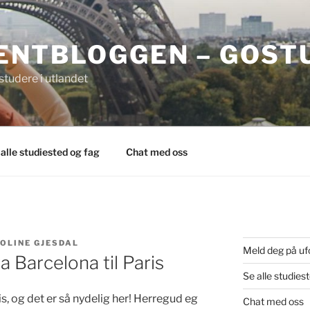
ENTBLOGGEN – GOST
tudere i utlandet
 alle studiested og fag
Chat med oss
OLINE GJESDAL
Meld deg på uf
ra Barcelona til Paris
Se alle studies
is, og det er så nydelig her! Herregud eg
Chat med oss