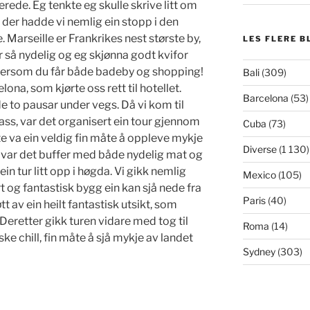
lerede. Eg tenkte eg skulle skrive litt om
or der hadde vi nemlig ein stopp i den
 Marseille er Frankrikes nest største by,
LES FLERE B
 er så nydelig og eg skjønna godt kvifor
ettersom du får både badeby og shopping!
Bali
(309)
ona, som kjørte oss rett til hotellet.
Barcelona
(53)
de to pausar under vegs. Då vi kom til
lass, var det organisert ein tour gjennom
Cuba
(73)
 va ein veldig fin måte å oppleve mykje
Diverse
(1 130)
en var det buffer med både nydelig mat og
in tur litt opp i høgda. Vi gikk nemlig
Mexico
(105)
ort og fantastisk bygg ein kan sjå nede fra
Paris
(40)
tt av ein heilt fantastisk utsikt, som
 Deretter gikk turen vidare med tog til
Roma
(14)
ske chill, fin måte å sjå mykje av landet
Sydney
(303)