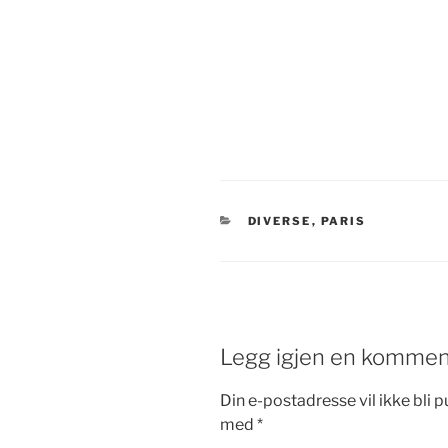
KATEGORIER
DIVERSE
,
PARIS
Legg igjen en kommen
Din e-postadresse vil ikke bli pu
med
*