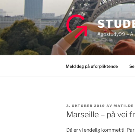
Gå
til
innhold
STUD
#gostudy99 – Å s
Meld deg på uforpliktende
Se
PUBLISERT
3. OKTOBER 2019
AV
MATILDE 
Marseille – på vei f
Då er vi endelig kommet til Par