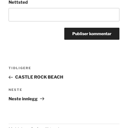
Nettsted
Innleggsnavigasjon
Forrige
TIDLIGERE
innlegg
CASTLE ROCK BEACH
Neste
NESTE
innlegg
Neste innlegg