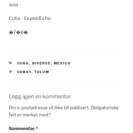
Julia
Cuba – Ex.phil/Ex.fac
�7�8�
KATEGORIER
CUBA
,
DIVERSE
,
MEXICO
STIKKORD
CUBAY
,
TULUM
Legg igjen en kommentar
Din e-postadresse vil ikke bli publisert.
Obligatoriske
felt er merket med
*
Kommentar
*