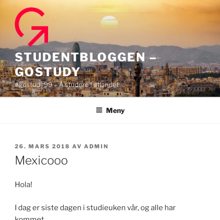
Gå
til
innhold
STUDENTBLOGGEN –
GOSTUDY
#gostudy99 – Å studere i utlandet
Meny
PUBLISERT
26. MARS 2018
AV
ADMIN
Mexicooo
Hola!
I dag er siste dagen i studieuken vår, og alle har
kommet