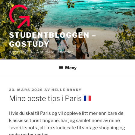
Gå
til
innhold
STUDENTBLOGGEN –
GOSTUDY
#gostudy99 – Å studere i utlandet
Meny
PUBLISERT
23. MARS 2026
AV
HELLE BRADY
Mine beste tips i Paris
Hvis du skal til Paris og vil oppleve litt mer enn bare de
klassiske turist tingene, har jeg samlet noen av mine
favorittspots , alt fra studiecafe til vintage shopping og