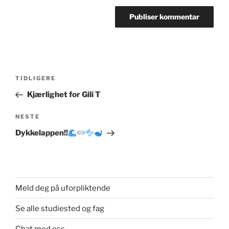
Innleggsnavigasjon
Forrige
TIDLIGERE
innlegg
Kjærlighet for Gili T
Neste
NESTE
innlegg
Dykkelappen!!
Meld deg på uforpliktende
Se alle studiested og fag
Chat med oss