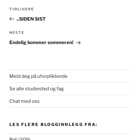
Innleggsnavigasjon
Forrige
TIDLIGERE
innlegg
..SIDEN SIST
Neste
NESTE
innlegg
Endelig kommer sommeren!
Meld deg på uforpliktende
Se alle studiested og fag
Chat med oss
LES FLERE BLOGGINNLEGG FRA:
Bali
(309)