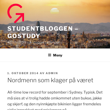
Gå
til
innhold
STUDENTBLOGGEN –
GOSTUDY
#gostudy99 – Å studere i utlandet
Meny
PUBLISERT
1. OKTOBER 2014
AV
ADMIN
Nordmenn som klager på været
All-time low record for september i Sydney. Typisk. Det
må sies at vi trolig hadde omkommet uten bukse, jakke
og skjerf, og den nyinnkjøpte bikinien ligger fremdeles