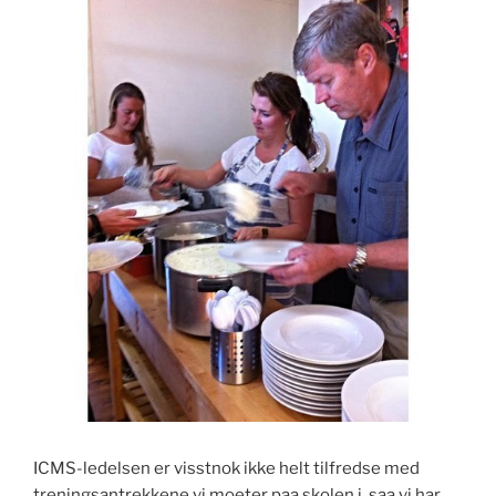
ICMS-ledelsen er visstnok ikke helt tilfredse med
treningsantrekkene vi moeter paa skolen i, saa vi har