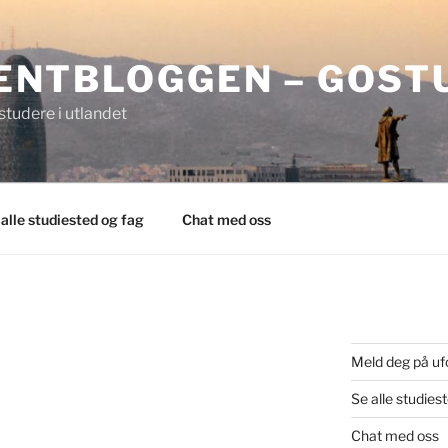
ENTBLOGGEN – GOST
tudere i utlandet
 alle studiested og fag
Chat med oss
Meld deg på uf
Se alle studies
Chat med oss