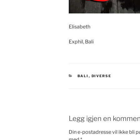
Elisabeth
Exphil, Bali
KATEGORIER
BALI
,
DIVERSE
Legg igjen en kommen
Din e-postadresse vil ikke bli pu
med
*