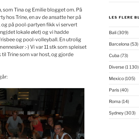
n, som Tina og Emilie blogget om. På
ty hos Trine, en av de ansatte her på
LES FLERE B
 og på pool-partyen fikk vi servert
ang(det lokale ølet) og vi hadde
Bali
(309)
bee og pool-volleyball. En utrolig
Barcelona
(53)
mennesker :-) Vi var 11 stk som spleiset
til Trine som var host, og gjorde
Cuba
(73)
Diverse
(1 130)
går:
Mexico
(105)
Paris
(40)
Roma
(14)
Sydney
(303)