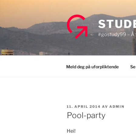
Gå
til
innhold
STUD
#gostudy99 – Å s
Meld deg på uforpliktende
Se
PUBLISERT
11. APRIL 2014
AV
ADMIN
Pool-party
Hei!