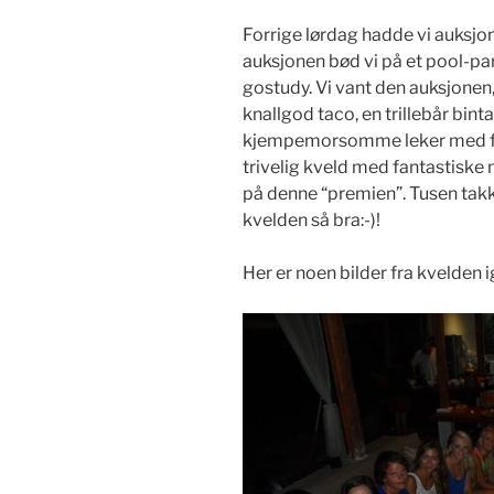
Forrige lørdag hadde vi auksjo
auksjonen bød vi på et pool-par
gostudy. Vi vant den auksjonen,
knallgod taco, en trillebår bint
kjempemorsomme leker med fris
trivelig kveld med fantastiske 
på denne “premien”. Tusen takk 
kvelden så bra:-)!
Her er noen bilder fra kvelden i