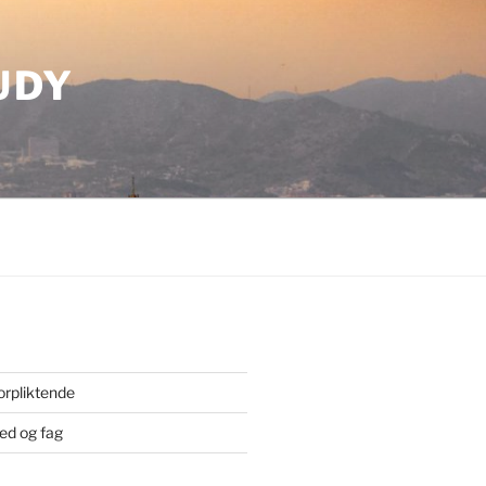
UDY
orpliktende
ted og fag