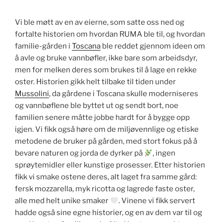
Vi ble møtt av en av eierne, som satte oss ned og
fortalte historien om hvordan RUMA ble til, og hvordan
familie-gården i
Toscana
ble reddet gjennom ideen om
å avle og bruke vannbøfler, ikke bare som arbeidsdyr,
men for melken deres som brukes til å lage en rekke
oster. Historien gikk helt tilbake til tiden under
Mussolini
, da gårdene i Toscana skulle moderniseres
og vannbøflene ble byttet ut og sendt bort, noe
familien senere måtte jobbe hardt for å bygge opp
igjen. Vi fikk også høre om de miljøvennlige og etiske
metodene de bruker på gården, med stort fokus på å
bevare naturen og jorda de dyrker på
, ingen
sprøytemidler eller kunstige prosesser. Etter historien
fikk vi smake ostene deres, alt laget fra samme gård:
fersk mozzarella, myk ricotta og lagrede faste oster,
alle med helt unike smaker
. Vinene vi fikk servert
hadde også sine egne historier, og en av dem var til og