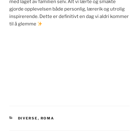
med laget av familien selv. Alt vi lærte og smakte
gjorde opplevelsen både personlig, lærerik og utrolig
inspirerende. Dette er definitivt en dag vi aldri kommer
til å glemme
KATEGORIER
DIVERSE
,
ROMA