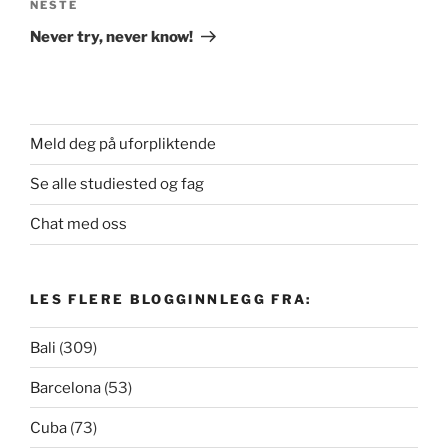
Neste
NESTE
innlegg
Never try, never know!
Meld deg på uforpliktende
Se alle studiested og fag
Chat med oss
LES FLERE BLOGGINNLEGG FRA:
Bali
(309)
Barcelona
(53)
Cuba
(73)