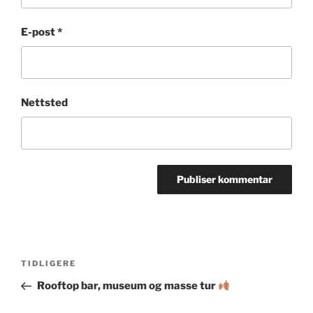
E-post
*
Nettsted
Innleggsnavigasjon
Forrige
TIDLIGERE
innlegg
Rooftop bar, museum og masse tur