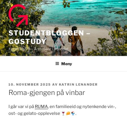
Gå
til
innhold
STUDENTBLOGGEN –
GOSTUDY
#gostudy99 – Å studere i utlandet
Meny
PUBLISERT
10. NOVEMBER 2025
AV
KATRIN LENANDER
Roma-gjengen på vinbar
I går var vi på
RUMA
, en familieeid og nytenkende vin-,
ost- og gelato-opplevelse
.