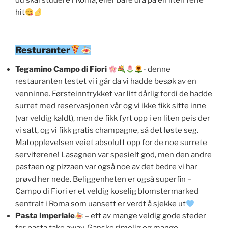
du skal studere i Roma, eller bare dra på en liten ferie
hit
Resturanter
Tegamino Campo di Fiori
- denne
restauranten testet vi i går da vi hadde besøk av en
venninne. Førsteinntrykket var litt dårlig fordi de hadde
surret med reservasjonen vår og vi ikke fikk sitte inne
(var veldig kaldt), men de fikk fyrt opp i en liten peis der
vi satt, og vi fikk gratis champagne, så det løste seg.
Matopplevelsen veiet absolutt opp for de noe surrete
servitørene! Lasagnen var spesielt god, men den andre
pastaen og pizzaen var også noe av det bedre vi har
prøvd her nede. Beliggenheten er også superfin –
Campo di Fiori er et veldig koselig blomstermarked
sentralt i Roma som uansett er verdt å sjekke ut
Pasta Imperiale
– ett av mange veldig gode steder