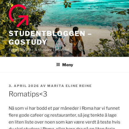
Gå
til
innhold
STUDENTBLOGGEN –
GOSTUDY
#gostudy99 – Å studere i utlandet
Meny
PUBLISERT
3. APRIL 2026
AV
MARITA ELINE REINE
Romatips<3
Nå som vi har bodd et par måneder i Roma har vi funnet
flere gode cafeer og restauranter, så jeg tenkte å lage
en liten liste over noen som kan være verdt å teste hvis