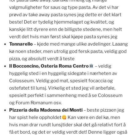
for pasta take away. Ganske rimelig og mange
valgmuligheter for saus og type pasta. Av det vi har
prøvd av take away pasta synes jeg dette er det klart
beste! Det er tydelig hjemmelaget og kvalitet, og
kanskje litt dyrere enn de billigste stedene, men helt
verdt det hvis man først skal kjøpe pasta synes jeg
Tonnarello
– kjede med mange ulike avdelinger. Laaang
kø noen steder, men utrolig god fersk pasta, veldig god
pizza, og absolutt verdt å teste
Il Bocconcino, Osteria Roma Centro
– veldig
hyggelig sted i en hyggelig sidegate i nærheten av
Colosseum. Veldig god mat, spesielt focaccia og
ostefatet til lunsj. Virkelig et sted jeg vil anbefale,
spesielt perfekt i sammenheng med å se Colosseum
og Forum Romanum osv.
Pizzeria della Madonna dei Monti
– beste pizzaen jeg
har spist hele oppholdet
Kan være en del kø, men
hvis man drar rundt lunsjtider skal det gå relativt fort å
få et bord, og det er veldig verdt det! Denne ligger også