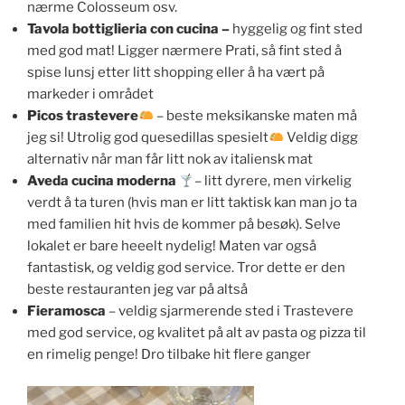
nærme Colosseum osv.
Tavola bottiglieria con cucina –
hyggelig og fint sted
med god mat! Ligger nærmere Prati, så fint sted å
spise lunsj etter litt shopping eller å ha vært på
markeder i området
Picos trastevere
– beste meksikanske maten må
jeg si! Utrolig god quesedillas spesielt
Veldig digg
alternativ når man får litt nok av italiensk mat
Aveda cucina moderna
– litt dyrere, men virkelig
verdt å ta turen (hvis man er litt taktisk kan man jo ta
med familien hit hvis de kommer på besøk). Selve
lokalet er bare heeelt nydelig! Maten var også
fantastisk, og veldig god service. Tror dette er den
beste restauranten jeg var på altså
Fieramosca
– veldig sjarmerende sted i Trastevere
med god service, og kvalitet på alt av pasta og pizza til
en rimelig penge! Dro tilbake hit flere ganger