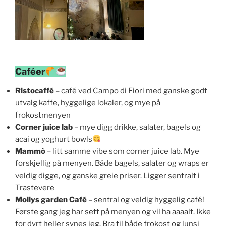
Caféer
Ristocaffé
– café ved Campo di Fiori med ganske godt
utvalg kaffe, hyggelige lokaler, og mye på
frokostmenyen
Corner juice lab
– mye digg drikke, salater, bagels og
acai og yoghurt bowls
Mammò
– litt samme vibe som corner juice lab. Mye
forskjellig på menyen. Både bagels, salater og wraps er
veldig digge, og ganske greie priser. Ligger sentralt i
Trastevere
Mollys garden Café
– sentral og veldig hyggelig café!
Første gang jeg har sett på menyen og vil ha aaaalt. Ikke
for dyrt heller synes jeg. Bra til både frokost og lunsj