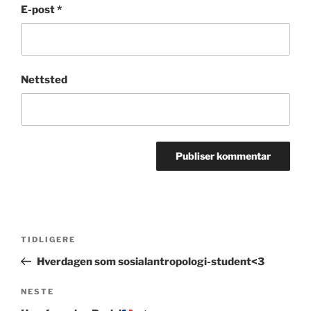
E-post
*
Nettsted
Innleggsnavigasjon
Forrige
TIDLIGERE
innlegg
Hverdagen som sosialantropologi-student<3
Neste
NESTE
innlegg