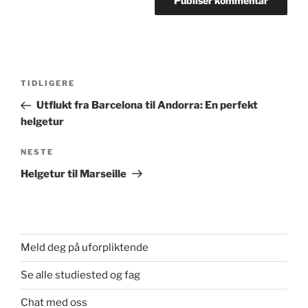
Innleggsnavigasjon
Forrige
TIDLIGERE
innlegg
Utflukt fra Barcelona til Andorra: En perfekt
helgetur
Neste
NESTE
innlegg
Helgetur til Marseille
Meld deg på uforpliktende
Se alle studiested og fag
Chat med oss