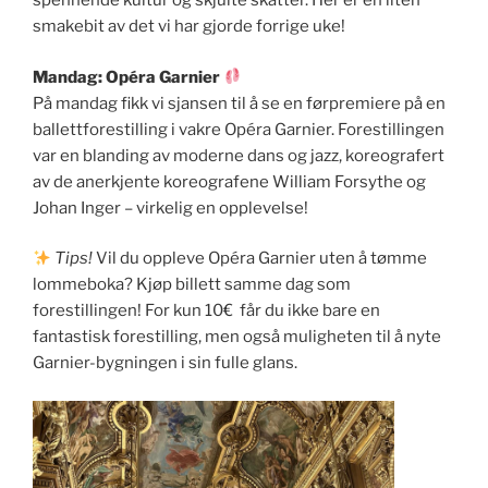
spennende kultur og skjulte skatter. Her er en liten
smakebit av det vi har gjorde forrige uke!
Mandag: Opéra Garnier
På mandag fikk vi sjansen til å se en førpremiere på en
ballettforestilling i vakre Opéra Garnier. Forestillingen
var en blanding av moderne dans og jazz, koreografert
av de anerkjente koreografene William Forsythe og
Johan Inger – virkelig en opplevelse!
Tips!
Vil du oppleve Opéra Garnier uten å tømme
lommeboka? Kjøp billett samme dag som
forestillingen! For kun 10€ får du ikke bare en
fantastisk forestilling, men også muligheten til å nyte
Garnier-bygningen i sin fulle glans.