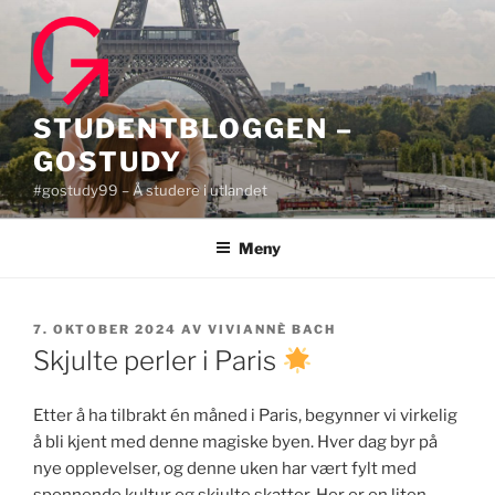
Gå
til
innhold
STUDENTBLOGGEN –
GOSTUDY
#gostudy99 – Å studere i utlandet
Meny
PUBLISERT
7. OKTOBER 2024
AV
VIVIANNÈ BACH
Skjulte perler i Paris
Etter å ha tilbrakt én måned i Paris, begynner vi virkelig
å bli kjent med denne magiske byen. Hver dag byr på
nye opplevelser, og denne uken har vært fylt med