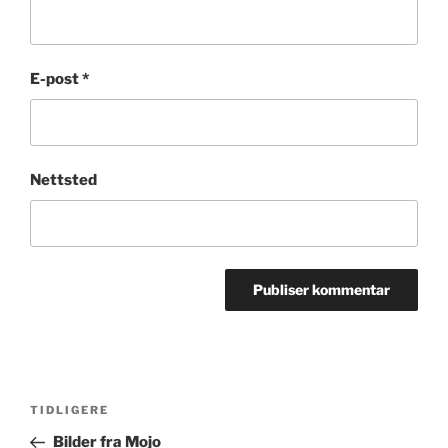
E-post
*
Nettsted
Innleggsnavigasjon
Forrige
TIDLIGERE
innlegg
Bilder fra Mojo