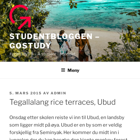
Gå
til
innhold
STUDENTBLOGGEN –
GOSTUDY
#gostudy99 – Å studere i utlandet
Meny
PUBLISERT
5. MARS 2015
AV
ADMIN
Tegallalang rice terraces, Ubud
Onsdag etter skolen reiste vi inn til Ubud, en landsby
som ligger midt på øya. Ubud er en by som er veldig
forskjellig fra Seminyak. Her kommer du midt inn i