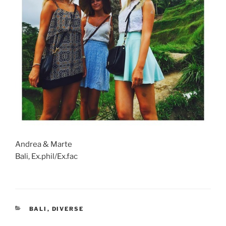
Andrea & Marte
Bali, Ex.phil/Ex.fac
KATEGORIER
BALI
,
DIVERSE