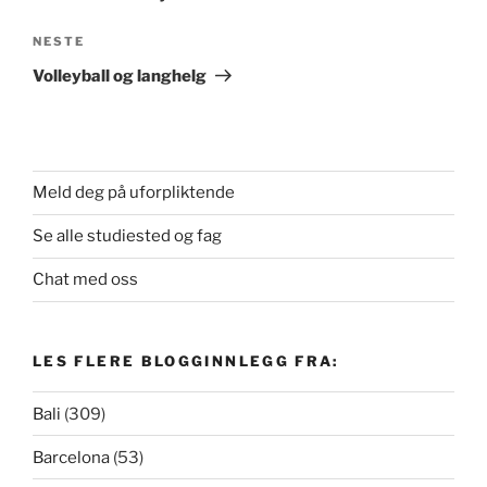
Neste
NESTE
innlegg
Volleyball og langhelg
Meld deg på uforpliktende
Se alle studiested og fag
Chat med oss
LES FLERE BLOGGINNLEGG FRA:
Bali
(309)
Barcelona
(53)