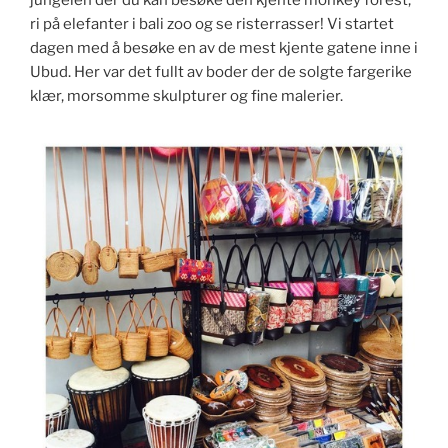
jungelen der du kan besøke den kjente monkey forest,
ri på elefanter i bali zoo og se risterrasser! Vi startet
dagen med å besøke en av de mest kjente gatene inne i
Ubud. Her var det fullt av boder der de solgte fargerike
klær, morsomme skulpturer og fine malerier.