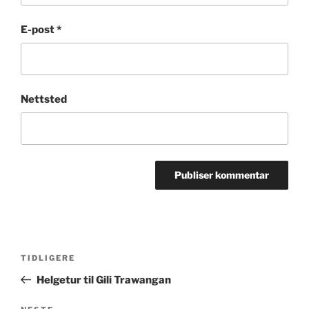
E-post
*
Nettsted
Innleggsnavigasjon
Forrige
TIDLIGERE
innlegg
Helgetur til Gili Trawangan