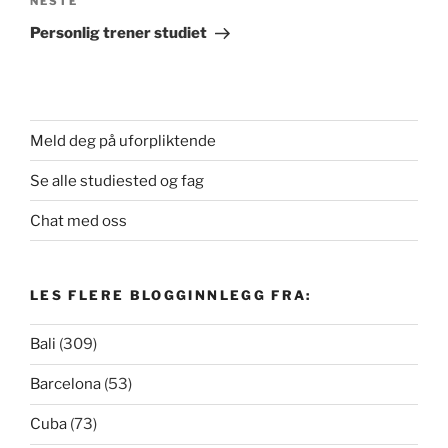
Neste
NESTE
innlegg
Personlig trener studiet
Meld deg på uforpliktende
Se alle studiested og fag
Chat med oss
LES FLERE BLOGGINNLEGG FRA:
Bali
(309)
Barcelona
(53)
Cuba
(73)