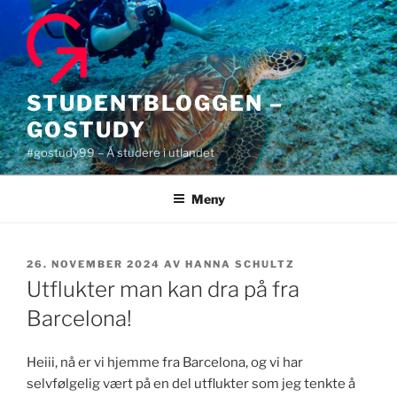
Gå
til
innhold
STUDENTBLOGGEN –
GOSTUDY
#gostudy99 – Å studere i utlandet
Meny
PUBLISERT
26. NOVEMBER 2024
AV
HANNA SCHULTZ
Utflukter man kan dra på fra
Barcelona!
Heiii, nå er vi hjemme fra Barcelona, og vi har
selvfølgelig vært på en del utflukter som jeg tenkte å