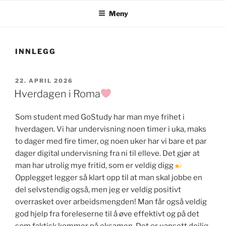
Meny
INNLEGG
PUBLISERT
22. APRIL 2026
Hverdagen i Roma
Som student med GoStudy har man mye frihet i
hverdagen. Vi har undervisning noen timer i uka, maks
to dager med fire timer, og noen uker har vi bare et par
dager digital undervisning fra ni til elleve. Det gjør at
man har utrolig mye fritid, som er veldig digg
Opplegget legger så klart opp til at man skal jobbe en
del selvstendig også, men jeg er veldig positivt
overrasket over arbeidsmengden! Man får også veldig
god hjelp fra foreleserne til å øve effektivt og på det
som faktisk kommer på eksamen. Det er uansett deilig