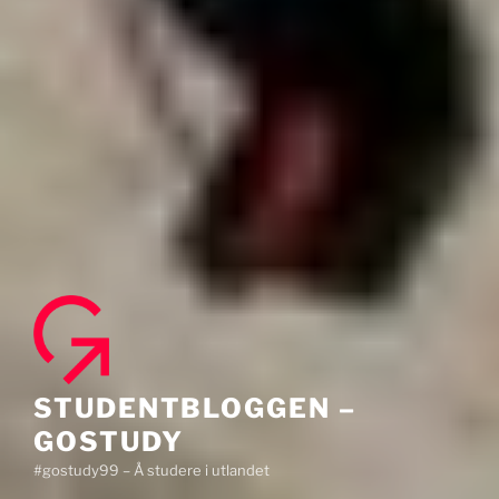
STUDENTBLOGGEN –
GOSTUDY
#gostudy99 – Å studere i utlandet