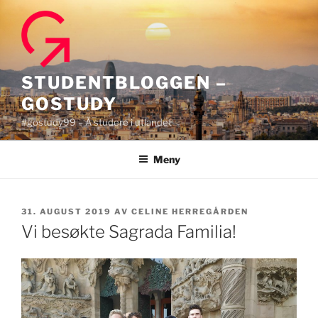
Gå
til
innhold
STUDENTBLOGGEN –
GOSTUDY
#gostudy99 – Å studere i utlandet
Meny
PUBLISERT
31. AUGUST 2019
AV
CELINE HERREGÅRDEN
Vi besøkte Sagrada Familia!