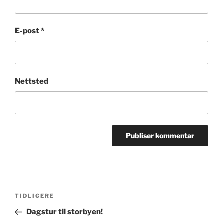
E-post
*
Nettsted
Innleggsnavigasjon
Forrige
TIDLIGERE
innlegg
Dagstur til storbyen!