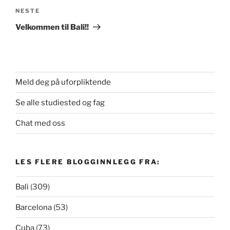
Neste
NESTE
innlegg
Velkommen til Bali!!
Meld deg på uforpliktende
Se alle studiested og fag
Chat med oss
LES FLERE BLOGGINNLEGG FRA:
Bali
(309)
Barcelona
(53)
Cuba
(73)