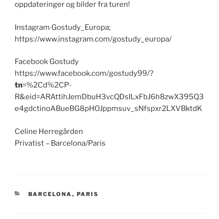
oppdateringer og bilder fra turen!
Instagram Gostudy_Europa;
https://www.instagram.com/gostudy_europa/
Facebook Gostudy
https://www.facebook.com/gostudy99/?
tn
=%2Cd%2CP-
R&eid=ARAttihJemDbuH3vcQDsILxFbJ6h8zwX395Q3
e4gdctinoABueBG8pHOJppmsuv_sNfspxr2LXVBktdK
Celine Herregården
Privatist – Barcelona/Paris
KATEGORIER
BARCELONA
,
PARIS