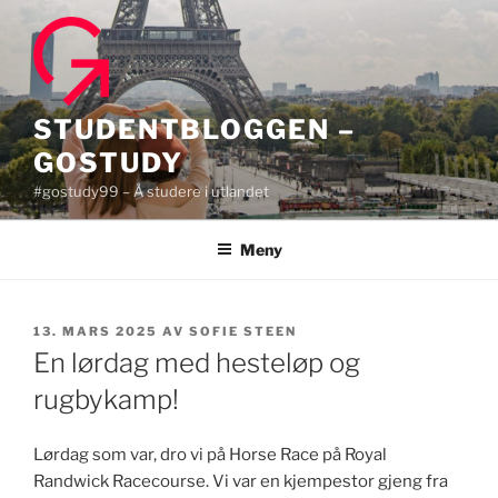
Gå
til
innhold
STUDENTBLOGGEN –
GOSTUDY
#gostudy99 – Å studere i utlandet
Meny
PUBLISERT
13. MARS 2025
AV
SOFIE STEEN
En lørdag med hesteløp og
rugbykamp!
Lørdag som var, dro vi på Horse Race på Royal
Randwick Racecourse. Vi var en kjempestor gjeng fra