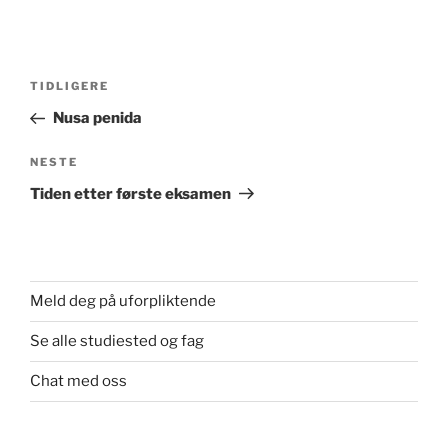
Innleggsnavigasjon
Forrige
TIDLIGERE
innlegg
Nusa penida
Neste
NESTE
innlegg
Tiden etter første eksamen
Meld deg på uforpliktende
Se alle studiested og fag
Chat med oss