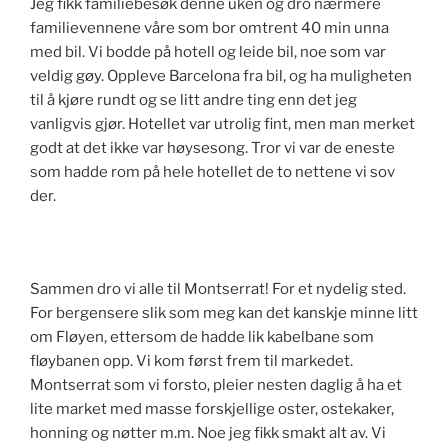
Jeg fikk familiebesøk denne uken og dro nærmere
familievennene våre som bor omtrent 40 min unna
med bil. Vi bodde på hotell og leide bil, noe som var
veldig gøy. Oppleve Barcelona fra bil, og ha muligheten
til å kjøre rundt og se litt andre ting enn det jeg
vanligvis gjør. Hotellet var utrolig fint, men man merket
godt at det ikke var høysesong. Tror vi var de eneste
som hadde rom på hele hotellet de to nettene vi sov
der.
Sammen dro vi alle til Montserrat! For et nydelig sted.
For bergensere slik som meg kan det kanskje minne litt
om Fløyen, ettersom de hadde lik kabelbane som
fløybanen opp. Vi kom først frem til markedet.
Montserrat som vi forsto, pleier nesten daglig å ha et
lite market med masse forskjellige oster, ostekaker,
honning og nøtter m.m. Noe jeg fikk smakt alt av. Vi