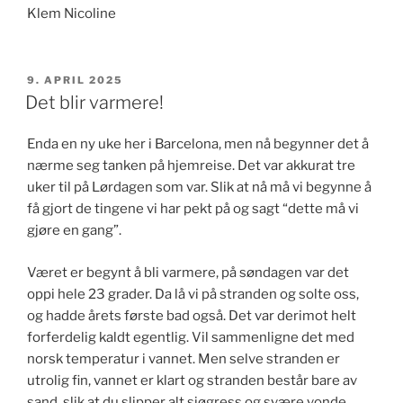
Klem Nicoline
PUBLISERT
9. APRIL 2025
Det blir varmere!
Enda en ny uke her i Barcelona, men nå begynner det å
nærme seg tanken på hjemreise. Det var akkurat tre
uker til på Lørdagen som var. Slik at nå må vi begynne å
få gjort de tingene vi har pekt på og sagt “dette må vi
gjøre en gang”.
Været er begynt å bli varmere, på søndagen var det
oppi hele 23 grader. Da lå vi på stranden og solte oss,
og hadde årets første bad også. Det var derimot helt
forferdelig kaldt egentlig. Vil sammenligne det med
norsk temperatur i vannet. Men selve stranden er
utrolig fin, vannet er klart og stranden består bare av
sand, slik at du slipper alt sjøgress og svære vonde