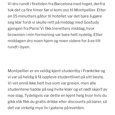
Vi dro rundt i firetiden fra Barcelona med toget, derfra
tok det ca fire timer før vi kom oss til Montpellier. Etter
en 15 minutters gåtur til hotellet var det bare å gjøre
seg klar fordi vi skulle rett på middag med Gostudy
gjengen fra Paris! Vi fikk treretters middag, hvor
brownien i min formening var bare helt nydelig. Etter
middagen dro noen hjem og noen videre for å se litt
rundt i byen.
Montpellier er en veldig kjent studentby i Frankrike og
vi var så heldig å få oppleve studentlivet på sitt beste.
Vi vet ennå ikke helt hva som var greien, men alle
studentene hadde på seg hvite klær og et rødt skjerf av
noe slag. Tydeligvis var dette en kjent helg hvor hvis du
gikk slik fikk du gratis drikke eller discounts på barer, så
det var virkelig mye liv i gatene på kvelden.