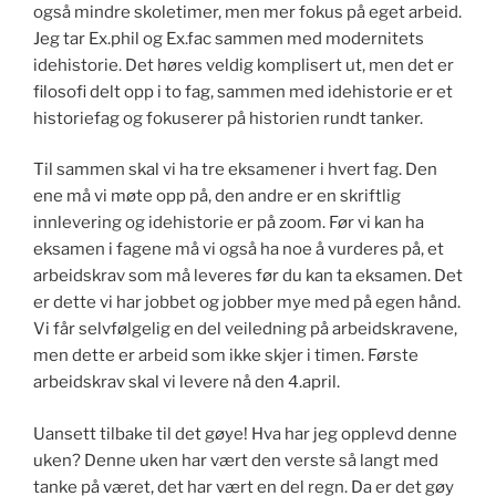
også mindre skoletimer, men mer fokus på eget arbeid.
Jeg tar Ex.phil og Ex.fac sammen med modernitets
idehistorie. Det høres veldig komplisert ut, men det er
filosofi delt opp i to fag, sammen med idehistorie er et
historiefag og fokuserer på historien rundt tanker.
Til sammen skal vi ha tre eksamener i hvert fag. Den
ene må vi møte opp på, den andre er en skriftlig
innlevering og idehistorie er på zoom. Før vi kan ha
eksamen i fagene må vi også ha noe å vurderes på, et
arbeidskrav som må leveres før du kan ta eksamen. Det
er dette vi har jobbet og jobber mye med på egen hånd.
Vi får selvfølgelig en del veiledning på arbeidskravene,
men dette er arbeid som ikke skjer i timen. Første
arbeidskrav skal vi levere nå den 4.april.
Uansett tilbake til det gøye! Hva har jeg opplevd denne
uken? Denne uken har vært den verste så langt med
tanke på været, det har vært en del regn. Da er det gøy