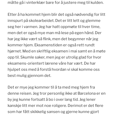
måtte gå i vinterklær bare for å justere meg til kulden.
Etter å ha kommet hjem blir det også nødvendig for litt
innspurt på skolearbeidet. Det er litt lett og glemme
seg her i varmen. Jeg har hatt oppmøte til hver time,
men det er også mye man må lese på egen hånd. Der
har jeg ikke vært så flink, men det begynner når jeg
kommer hjem. Eksamenstiden er også rett rundt
hjørnet. Med en skriftlig eksamen i mai samt en å møte
opp til. Skumle saker, men jeg er utrolig glad for hvor
eksamens-orientert lærene våre har vært. De har
hjulpet oss med å forstå hvordan vi skal komme oss
best mulig gjennom det.
Det er mye jeg kommer til å ta med meg hjem fra
denne reisen. Jeg tror personlig ikke at Barcelona er en
by jeg kunne fortsatt å bo i over lang tid. Jeg lener
kanskje litt mer mot noe roligere. Derimot er det flere
som har fått skikkelig sansen og gjerne kunne gjort