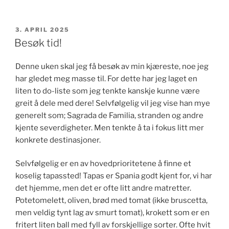
PUBLISERT
3. APRIL 2025
Besøk tid!
Denne uken skal jeg få besøk av min kjæreste, noe jeg
har gledet meg masse til. For dette har jeg laget en
liten to do-liste som jeg tenkte kanskje kunne være
greit å dele med dere! Selvfølgelig vil jeg vise han mye
generelt som; Sagrada de Familia, stranden og andre
kjente severdigheter. Men tenkte å ta i fokus litt mer
konkrete destinasjoner.
Selvfølgelig er en av hovedprioritetene å finne et
koselig tapassted! Tapas er Spania godt kjent for, vi har
det hjemme, men det er ofte litt andre matretter.
Potetomelett, oliven, brød med tomat (ikke bruscetta,
men veldig tynt lag av smurt tomat), krokett som er en
fritert liten ball med fyll av forskjellige sorter. Ofte hvit