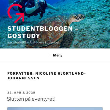
Gå
til
innhold
STUDENTBLOGGEN –
GOSTUDY
#gostudy99 – Å studere i utlandet
Meny
FORFATTER:
NICOLINE HJORTLAND-
JOHANNESSEN
PUBLISERT
22. APRIL 2025
Slutten på eventyret!