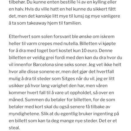
tilbehør. Du kunne enten bestille ¼ av en kylling eller
en halv. Hvis du ville hatt en hel kunne du sikkert fått
det, men det kanskje litt mye til lunsj og mye vanligere
å ta som takeaway hjem til familien.
Etterhvert som solen forsvant ble ønske om iskrem
heller til varm crepes med nutella. Billetten vi kjøpte
for å dra med toget bort kostet kun 10 euro. Denne
billetten er veldig grei fordi med den kan du dra hvor du
vil innenfor Barcelona sine seks soner. Jeg vet ikke helt
hvor alle disse sonene er, men det gjør det hvertfall
mulig å dra til steder som Sitges når du vil. jeg er litt
usikker på hvor lang varighet den har, men våren
kommer hvert fall til å vare ut oppholdet, så over en
måned. Summen du betaler for billetten, for de som
betaler med kort skal du også senere få tilbake av
myndighetene. Slik at du egentlig bruker ingenting på
en billett som kan ta deg mange nye steder. Det er et
steal.