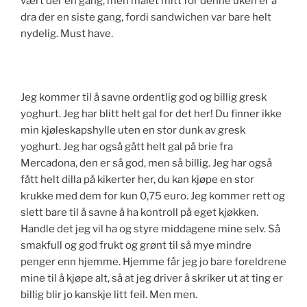
vært der en gang, men målet mitt for denne uken er å
dra der en siste gang, fordi sandwichen var bare helt
nydelig. Must have.
Jeg kommer til å savne ordentlig god og billig gresk
yoghurt. Jeg har blitt helt gal for det her! Du finner ikke
min kjøleskapshylle uten en stor dunk av gresk
yoghurt. Jeg har også gått helt gal på brie fra
Mercadona, den er så god, men så billig. Jeg har også
fått helt dilla på kikerter her, du kan kjøpe en stor
krukke med dem for kun 0,75 euro. Jeg kommer rett og
slett bare til å savne å ha kontroll på eget kjøkken.
Handle det jeg vil ha og styre middagene mine selv. Så
smakfull og god frukt og grønt til så mye mindre
penger enn hjemme. Hjemme får jeg jo bare foreldrene
mine til å kjøpe alt, så at jeg driver å skriker ut at ting er
billig blir jo kanskje litt feil. Men men.