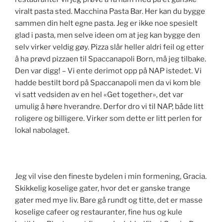
viralt pasta sted. Macchina Pasta Bar. Her kan du bygge
sammen din helt egne pasta. Jeg er ikke noe spesielt
glad i pasta, men selve ideen om at jeg kan bygge den
selv virker veldig gøy. Pizza slår heller aldri feil og etter
å ha prøvd pizzaen til Spaccanapoli Born, må jeg tilbake.
Den var digg! – Vi ente derimot opp på NAP istedet. Vi
hadde bestilt bord på Spaccanapoli men da vi kom ble
vi satt vedsiden av en hel «Get together», det var
umulig å høre hverandre. Derfor dro vi til NAP, både litt
roligere og billigere. Virker som dette er litt perlen for
lokal nabolaget.
Jeg vil vise den fineste bydelen i min formening, Gracia.
Skikkelig koselige gater, hvor det er ganske trange
gater med mye liv. Bare gå rundt og titte, det er masse
koselige cafeer og restauranter, fine hus og kule