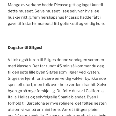
Mange av verkene hadde Picasso gitt og laget kun til
dette museet. Selve museet i seg selv var, hvis jeg
husker riktig, fem herskapshus Picasso hadde fått i
gave til å starte museet. I litt gotisk stil og veldig kule.
Dagstur til Sitges!
Vi tok også turen til Sitges denne søndagen sammen
med klassen. Det tar rundt 45 min så kommer du deg
til den søte lille byen Sitges som ligger ved kysten.
Sitges er kjent for å være en veldig vakker by, ikke noe
spesielt stort, men folk over hele verden drar hit. Selve
byen ga så mye forskjellig. Du følte du var i California,
Italia, Hellas og selvfølgelig Spania blandet. Byen i
forhold til Barcelona er mye roligere, det føltes nesten
ut som vi var på en mini ferie. Været i Sitges pleier
også å være nydelig. Du har stranden og alt, slik at hvis