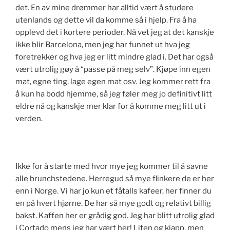
det. En av mine drømmer har alltid vært å studere
utenlands og dette vil da komme så i hjelp. Fra å ha
opplevd det i kortere perioder. Nå vet jeg at det kanskje
ikke blir Barcelona, men jeg har funnet ut hva jeg
foretrekker og hva jeg er litt mindre glad i. Det har også
vært utrolig gøy å “passe på meg selv”. Kjøpe inn egen
mat, egne ting, lage egen mat osv. Jeg kommer rett fra
å kun ha bodd hjemme, så jeg føler meg jo definitivt litt
eldre nå og kanskje mer klar for å komme meg litt ut i
verden.
Ikke for å starte med hvor mye jeg kommer til å savne
alle brunchstedene. Herregud så mye flinkere de er her
enn i Norge. Vi har jo kun et fåtalls kafeer, her finner du
en på hvert hjørne. De har så mye godt og relativt billig
bakst. Kaffen her er grådig god. Jeg har blitt utrolig glad
i Cortado mens jeg har vært her! Liten og kjapp, men