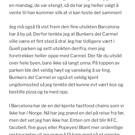
en mandag, de var stengt, så da har jeg heller valgt å
vente til han kommer slik at vi kan teste det sammen!
Jeg må også få vist frem den fine utsikten Barcelona
har å by på. Derfor tenkte jeg at Bunkers del Carmel
ville være et fint sted å dra! Jeg har tidligere vært i
Guell parken og sett utsikten derifra, men jeg
foretrekker heller oppe med Carmel. Der får du utsikt
over hele byen, bare ikke så langt unna. På toppen av
parken ble det veldig høyt og vanskelig å se ting.
Bunkers del Carmel er også et veldig kjent
ungdomssted så jeg tenkte det kunne evt vært kos og
bestille pizza og ta med opp.
I Barcelona har de en del kjente fastfood chains som vi
ikke har i Norge. Nå har jeg prøvd en del på reise fra før,
men det vet jeg han ikke har. Enten om det blir KFC,
tacobell, five guys eller Popeyes! Blant mer ordentlige
restauranter vil jeg prøve å få ham med på et ganske