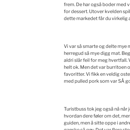
frem. De har også boder med v
for dessert. Utover kvelden spil
dette markedet får du virkelig a
Vi var så smarte og delte mye mat
herregud så mye digg mat. Beg
aldri slår feil for meg hvertfall
helt ok. Men det var burritoe
favoritter. Vi fikk en veldig os
med pulled pork som var SÅ g
Turistbuss tok jeg også nå når 
hvordan dere føler om det, men j
guiden, men å sitte oppe i andr
ganske så gøy. Det var flere st