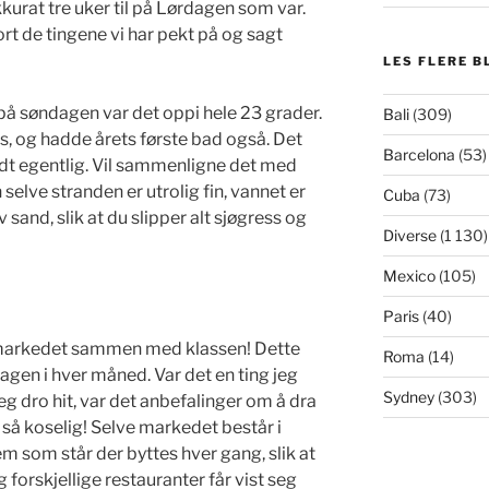
kurat tre uker til på Lørdagen som var.
ort de tingene vi har pekt på og sagt
LES FLERE B
 på søndagen var det oppi hele 23 grader.
Bali
(309)
ss, og hadde årets første bad også. Det
Barcelona
(53)
ldt egentlig. Vil sammenligne det med
selve stranden er utrolig fin, vannet er
Cuba
(73)
 sand, slik at du slipper alt sjøgress og
Diverse
(1 130)
Mexico
(105)
Paris
(40)
to markedet sammen med klassen! Dette
Roma
(14)
agen i hver måned. Var det en ting jeg
Sydney
(303)
eg dro hit, var det anbefalinger om å dra
så koselig! Selve markedet består i
 som står der byttes hver gang, slik at
g forskjellige restauranter får vist seg