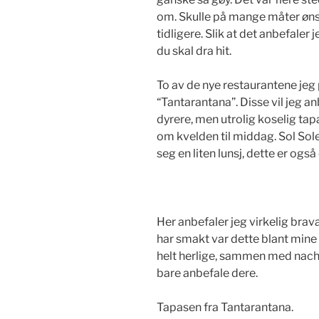
om. Skulle på mange måter ønsk
tidligere. Slik at det anbefaler 
du skal dra hit.
To av de nye restaurantene jeg 
“Tantarantana”. Disse vil jeg an
dyrere, men utrolig koselig tapa
om kvelden til middag. Sol Soler
seg en liten lunsj, dette er også
Her anbefaler jeg virkelig brav
har smakt var dette blant mine 
helt herlige, sammen med nacho
bare anbefale dere.
Tapasen fra Tantarantana.