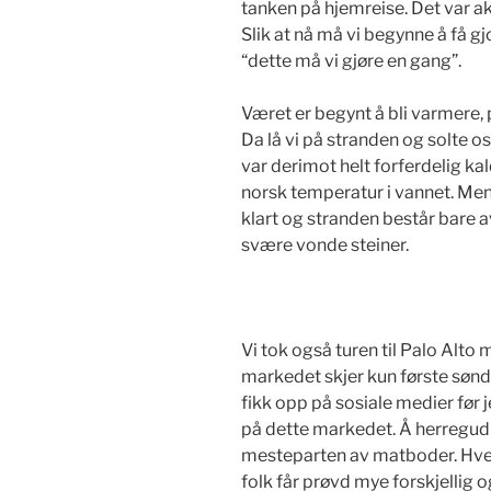
tanken på hjemreise. Det var ak
Slik at nå må vi begynne å få gj
“dette må vi gjøre en gang”.
Været er begynt å bli varmere,
Da lå vi på stranden og solte o
var derimot helt forferdelig ka
norsk temperatur i vannet. Men 
klart og stranden består bare av
svære vonde steiner.
Vi tok også turen til Palo Al
markedet skjer kun første sønd
fikk opp på sosiale medier før j
på dette markedet. Å herregud 
mesteparten av matboder. Hvem
folk får prøvd mye forskjellig o