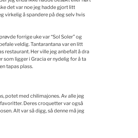
e det var noe jeg hadde gjort litt
jeg virkelig å spandere på deg selv hvis
prøvde forrige uke var “Sol Soler” og
befale veldig. Tantarantana var en litt
s restaurant. Her ville jeg anbefalt å dra
 som ligger i Gracia er nydelig for å ta
 en tapas plass.
as, potet med chilimajones. Av alle jeg
favoritter. Deres croquetter var også
sen. Alt var så digg, så denne må jeg