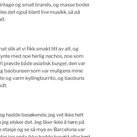
intage og small brands, og masse boder
les det også blant live musikk, så på
lt.
 slik at vi fikk smakt litt av alt, og
ynte med noe herlig nachos, noe som
. Vi prøvde både asiatisk burger, den var
n og baobunsen som var muligens mine
tete og varm kyllingburrito, og baobuns
odt.
jeg hadde besøkende, jeg vet ikke helt
eg elsker det. Jeg liker ikke å høre på
e etasje og se så mye av Barcelona var
eder jeg enda ikke hadde besøkt eller hørt