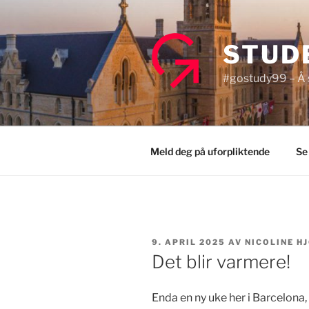
Gå
til
innhold
STUD
#gostudy99 – Å s
Meld deg på uforpliktende
Se
PUBLISERT
9. APRIL 2025
AV
NICOLINE H
Det blir varmere!
Enda en ny uke her i Barcelon