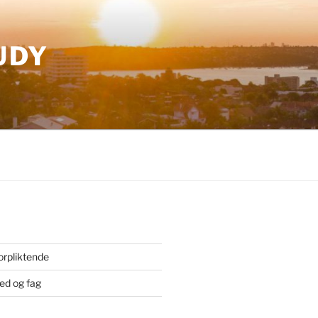
UDY
orpliktende
ted og fag