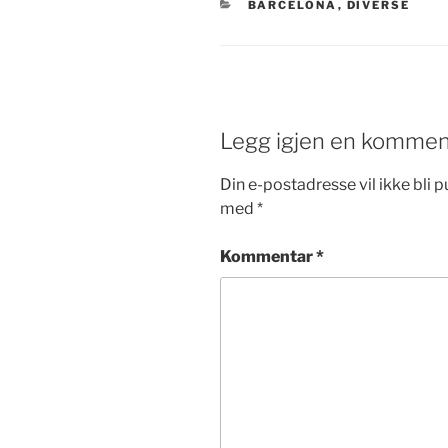
KATEGORIER
BARCELONA
,
DIVERSE
Legg igjen en kommen
Din e-postadresse vil ikke bli pu
med
*
Kommentar
*