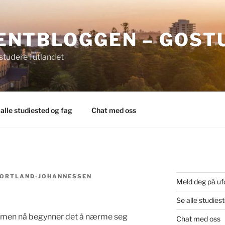
ENTBLOGGEN – GOST
tudere i utlandet
 alle studiested og fag
Chat med oss
JORTLAND-JOHANNESSEN
Meld deg på uf
Se alle studies
a, men nå begynner det å nærme seg
Chat med oss