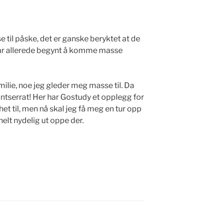
til påske, det er ganske beryktet at de
t har allerede begynt å komme masse
.
ilie, noe jeg gleder meg masse til. Da
 Montserrat! Her har Gostudy et opplegg for
et til, men nå skal jeg få meg en tur opp
helt nydelig ut oppe der.