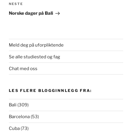
Neste
NESTE
innlegg
Norske dager på Bali
Meld deg på uforpliktende
Se alle studiested og fag
Chat med oss
LES FLERE BLOGGINNLEGG FRA:
Bali
(309)
Barcelona
(53)
Cuba
(73)