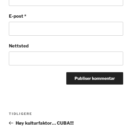
E-post
*
Nettsted
Innleggsnavigasjon
Forrige
TIDLIGERE
innlegg
Høy kulturfaktor… CUBA!!!