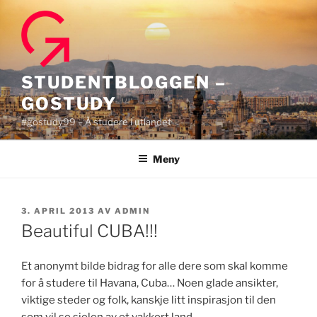
Gå
til
innhold
STUDENTBLOGGEN –
GOSTUDY
#gostudy99 – Å studere i utlandet
Meny
PUBLISERT
3. APRIL 2013
AV
ADMIN
Beautiful CUBA!!!
Et anonymt bilde bidrag for alle dere som skal komme
for å studere til Havana, Cuba… Noen glade ansikter,
viktige steder og folk, kanskje litt inspirasjon til den