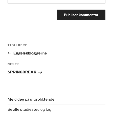
Innleggsnavigasjon
Forrige
TIDLIGERE
innlegg
Engelskbloggerne
Neste
NESTE
innlegg
SPRINGBREAK
Meld deg på uforpliktende
Se alle studiested og fag