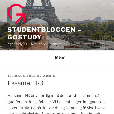
Gå
til
innhold
STUDENTBLOGGEN –
GOSTUDY
#gostudy99 – Å studere i utlandet
Meny
PUBLISERT
13. MARS 2015
AV
ADMIN
Eksamen 1/3
Heisann!! Nå er vi ferdig med den første eksamen, å
gud for ein deilig følelse. Vi har lest dagen lang(nesten)
i over en uke nå, så det var deilig å endelig få vise hva vi