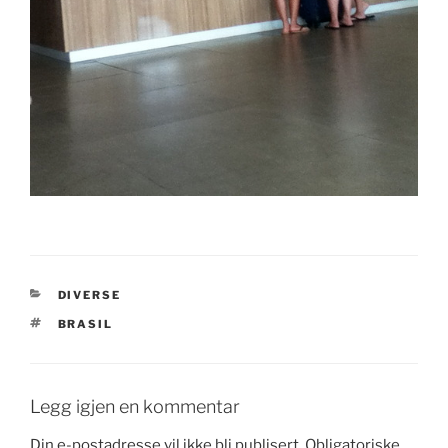
KATEGORIER
DIVERSE
STIKKORD
BRASIL
Legg igjen en kommentar
Din e-postadresse vil ikke bli publisert.
Obligatoriske