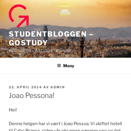
Gå
til
innhold
STUDENTBLOGGEN –
GOSTUDY
#gostudy99 – Å studere i utlandet
Meny
PUBLISERT
22. APRIL 2014
AV
ADMIN
Joao Pessona!
Hei!
Denne helgen har vi vært i Joao Pessoa. Vi skiftet hotell
til Cabo Branco, siden vår eksamen nærmer seg og det