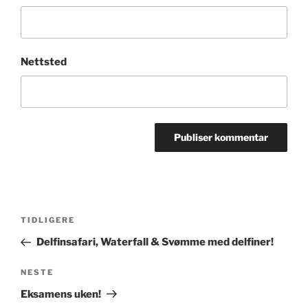
Nettsted
Innleggsnavigasjon
Forrige
TIDLIGERE
innlegg
Delfinsafari, Waterfall & Svømme med delfiner!
Neste
NESTE
innlegg
Eksamens uken!