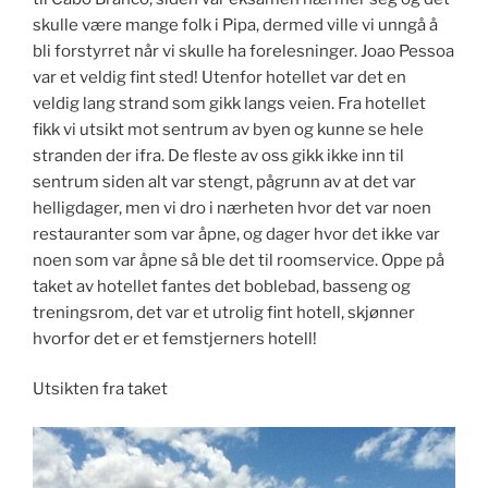
skulle være mange folk i Pipa, dermed ville vi unngå å
bli forstyrret når vi skulle ha forelesninger. Joao Pessoa
var et veldig fint sted! Utenfor hotellet var det en
veldig lang strand som gikk langs veien. Fra hotellet
fikk vi utsikt mot sentrum av byen og kunne se hele
stranden der ifra. De fleste av oss gikk ikke inn til
sentrum siden alt var stengt, pågrunn av at det var
helligdager, men vi dro i nærheten hvor det var noen
restauranter som var åpne, og dager hvor det ikke var
noen som var åpne så ble det til roomservice. Oppe på
taket av hotellet fantes det boblebad, basseng og
treningsrom, det var et utrolig fint hotell, skjønner
hvorfor det er et femstjerners hotell!
Utsikten fra taket