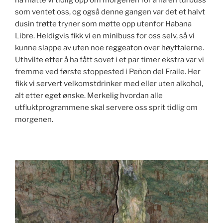
nå måtte vi tidlig opp om morgenen for å nå en turbuss
som ventet oss, og også denne gangen var det et halvt
dusin trøtte tryner som møtte opp utenfor Habana
Libre. Heldigvis fikk vi en minibuss for oss selv, så vi
kunne slappe av uten noe reggeaton over høyttalerne.
Uthvilte etter å ha fått sovet i et par timer ekstra var vi
fremme ved første stoppested i Peñon del Fraile. Her
fikk vi servert velkomstdrinker med eller uten alkohol,
alt etter eget ønske. Merkelig hvordan alle
utfluktprogrammene skal servere oss sprit tidlig om
morgenen.