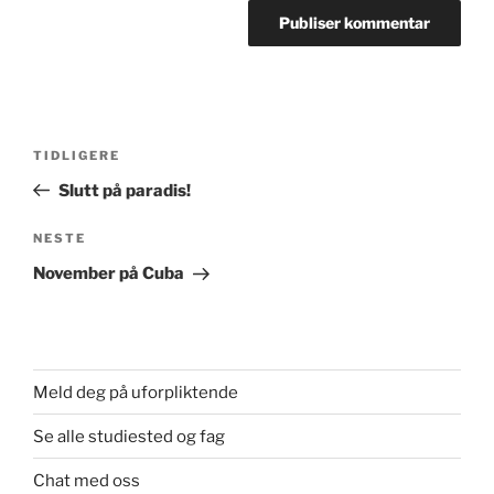
Innleggsnavigasjon
Forrige
TIDLIGERE
innlegg
Slutt på paradis!
Neste
NESTE
innlegg
November på Cuba
Meld deg på uforpliktende
Se alle studiested og fag
Chat med oss