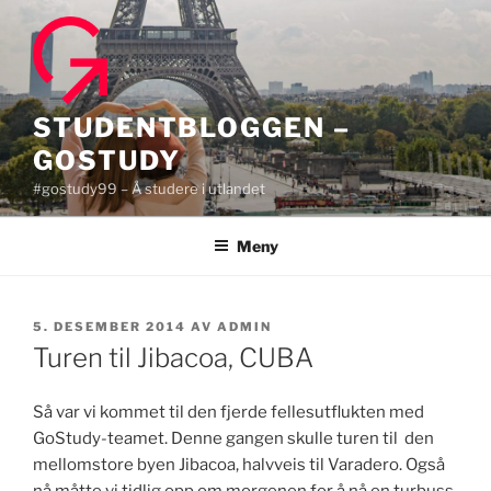
Gå
til
innhold
STUDENTBLOGGEN –
GOSTUDY
#gostudy99 – Å studere i utlandet
Meny
PUBLISERT
5. DESEMBER 2014
AV
ADMIN
Turen til Jibacoa, CUBA
Så var vi kommet til den fjerde fellesutflukten med
GoStudy-teamet. Denne gangen skulle turen til den
mellomstore byen Jibacoa, halvveis til Varadero. Også