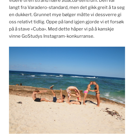
videre til en strand nære Jibacoa-sentrum. Den var
langt fra Varadero-standard, men det gikk greit å ta seg
en dukkert. Grunnet mye bølger måtte vi dessverre gi
oss relativt tidlig. Oppe på land igjen gjorde vi et forsøk
på å stave «Cuba». Med dette håper vi på å kanskje
vinne GoStudys Instagram-konkurranse.