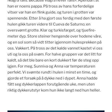
Niagra falls. Because viagra never falls». Åpenbart at
han er noens pappa. På tross av hans forferdelige
vitser var han en flink guide, og turen i grotten var
spennende. Etter å ha gjort oss ferdig med den første
hulen gikk turen videre til Cueva de Saturno; en
oversvømt grotte. Klar og turkisfarget, og tjuefire-
meter dyp. Store steiner hengende over hodene våre,
og en sol som så vidt titter igjennom hulesprekken på
oss. Vakkert. På tross av det kalde vannet kastet vi oss
uti og la oss på svøm. For halve gruppen var det litt for
kaldt, så det ble bare en kort dukkert før de steg opp
igjen. For meg, Sunniva og Anna var temperaturen
perfekt. Vi svømte rundt i hulen i minst en time, og
gjorde et forsøk på å dykke ned i dypet. Anna hadde
fått seg dykkerlappen forutgående uke, men uten
riktig dykkerutstyr kom hun ikke langt ned hun heller.