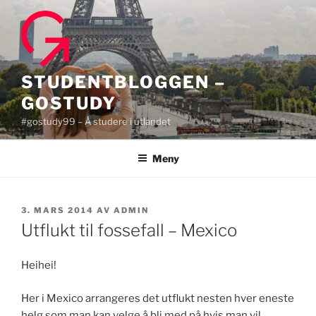
Gå
til
innhold
STUDENTBLOGGEN –
GOSTUDY
#gostudy99 – Å studere i utlandet
Meny
PUBLISERT
3. MARS 2014
AV
ADMIN
Utflukt til fossefall – Mexico
Heihei!
Her i Mexico arrangeres det utflukt nesten hver eneste
helg som man kan velge å bli med på hvis man vil.