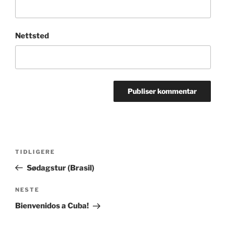
Nettsted
Innleggsnavigasjon
Forrige
TIDLIGERE
innlegg
Sødagstur (Brasil)
Neste
NESTE
innlegg
Bienvenidos a Cuba!