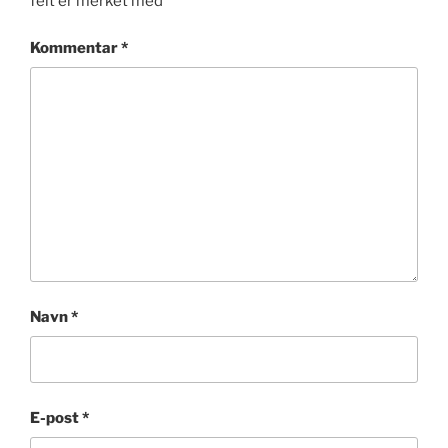
felt er merket med
*
Kommentar
*
Navn
*
E-post
*