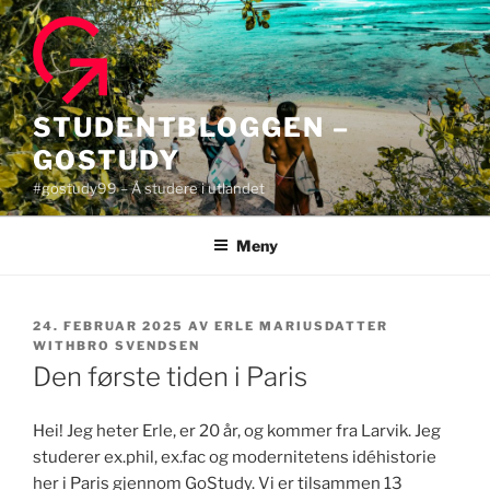
Gå
til
innhold
STUDENTBLOGGEN –
GOSTUDY
#gostudy99 – Å studere i utlandet
Meny
PUBLISERT
24. FEBRUAR 2025
AV
ERLE MARIUSDATTER
WITHBRO SVENDSEN
Den første tiden i Paris
Hei! Jeg heter Erle, er 20 år, og kommer fra Larvik. Jeg
studerer ex.phil, ex.fac og modernitetens idéhistorie
her i Paris gjennom GoStudy. Vi er tilsammen 13