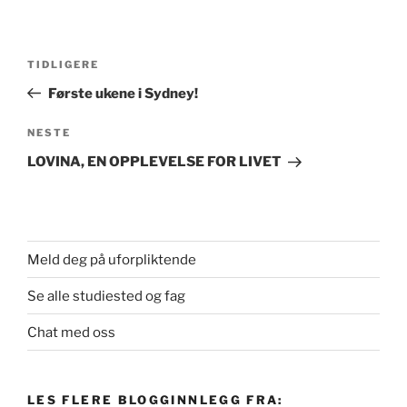
Innleggsnavigasjon
Forrige
TIDLIGERE
innlegg
Første ukene i Sydney!
Neste
NESTE
innlegg
LOVINA, EN OPPLEVELSE FOR LIVET
Meld deg på uforpliktende
Se alle studiested og fag
Chat med oss
LES FLERE BLOGGINNLEGG FRA: