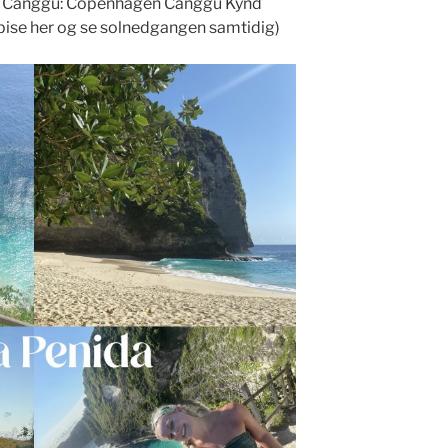
r i Canggu: Copenhagen Canggu Kynd
 spise her og se solnedgangen samtidig)