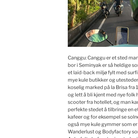
Canggu: Canggu er et sted man
bor i Seminyak er så heldige so
et laid-back miljø fylt med sur
mye kule butikker og utesteder
koselig marked på la Brisa fra 
og lett å bli kjent med nye folk
scooter fra hotellet, og man kan 
perfekte stedet å tilbringe en 
kafeer og for eksempel se soln
også mye kule gymmer som er ve
Wanderlust og Bodyfactory som 