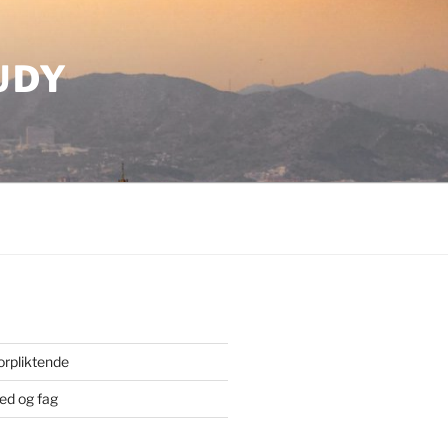
UDY
orpliktende
ted og fag