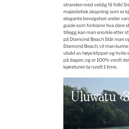
stranden med veldig få folk! 
majestetisk skapning som er kj
elegante bevegelser under vann
guide som forklarer hva dere ska
tillegg kan man snorkle etter s
på Diamond Beach Står man opp 
Diamond Beach, vil man kunn
utsikt av høye klipper og hvite s
på dagen, og er 100% verdt det.
kjøreturen ta rundt 1 time.