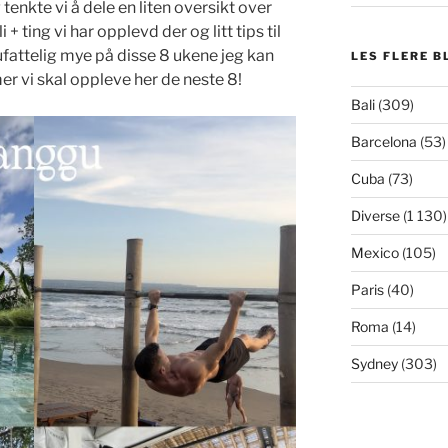
 tenkte vi å dele en liten oversikt over
+ ting vi har opplevd der og litt tips til
ufattelig mye på disse 8 ukene jeg kan
LES FLERE B
er vi skal oppleve her de neste 8!
Bali
(309)
Barcelona
(53)
Cuba
(73)
Diverse
(1 130)
Mexico
(105)
Paris
(40)
Roma
(14)
Sydney
(303)