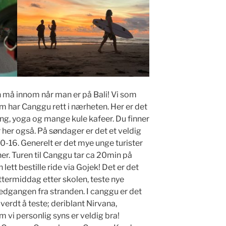
 må innom når man er på Bali! Vi som
m har Canggu rett i nærheten. Her er det
fing, yoga og mange kule kafeer. Du finner
 her også. På søndager er det et veldig
10-16. Generelt er det mye unge turister
 her. Turen til Canggu tar ca 20min på
lett bestille ride via Gojek! Det er det
ettermiddag etter skolen, teste nye
edgangen fra stranden. I canggu er det
rdt å teste; deriblant Nirvana,
vi personlig syns er veldig bra!