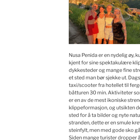
Nusa Penida er en nydelig øy, ku
kjent for sine spektakulære klip
dykkesteder og mange fine stre
et sted man bør sjekke ut. Dag
taxi/scooter fra hotellet til fer
båtturen 30 min. Aktiviteter s
er en av de mest ikoniske stren
klippeformasjon, og utsikten der
sted for å ta bilder og nyte nat
stranden, dette er en smule kr
steinfylt, men med gode sko går
Siden mange turister dropper å