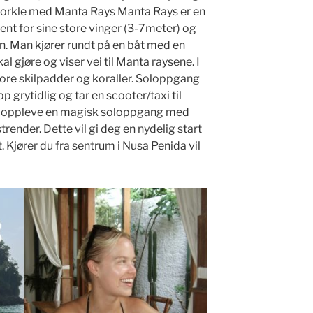
Snorkle med Manta Rays Manta Rays er en
ent for sine store vinger (3-7meter) og
. Man kjører rundt på en båt med en
l gjøre og viser vei til Manta raysene. I
tore skilpadder og koraller. Soloppgang
grytidlig og tar en scooter/taxi til
e oppleve en magisk soloppgang med
trender. Dette vil gi deg en nydelig start
 Kjører du fra sentrum i Nusa Penida vil