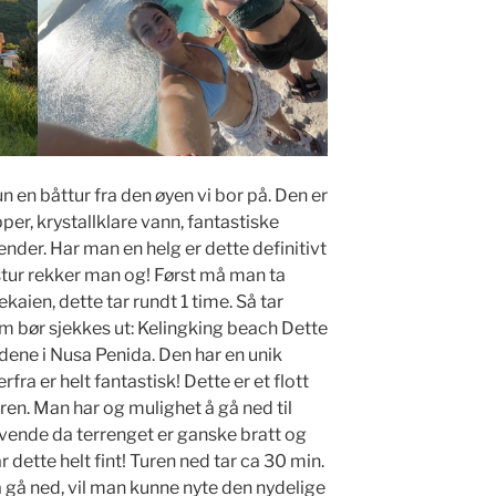
n en båttur fra den øyen vi bor på. Den er
per, krystallklare vann, fantastiske
nder. Har man en helg er dette definitivt
stur rekker man og! Først må man ta
gekaien, dette tar rundt 1 time. Så tar
om bør sjekkes ut: Kelingking beach Dette
dene i Nusa Penida. Den har en unik
fra er helt fantastisk! Dette er et flott
uren. Man har og mulighet å gå ned til
evende da terrenget er ganske bratt og
 dette helt fint! Turen ned tar ca 30 min.
 gå ned, vil man kunne nyte den nydelige