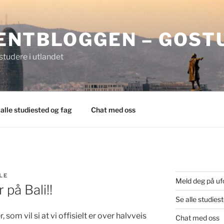
ENTBLOGGEN – GOST
tudere i utlandet
 alle studiested og fag
Chat med oss
LE
Meld deg på uf
 på Bali!!
Se alle studies
, som vil si at vi offisielt er over halvveis
Chat med oss