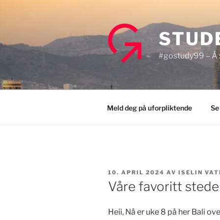
Gå
til
innhold
STUD
#gostudy99 – Å s
Meld deg på uforpliktende
Se
PUBLISERT
10. APRIL 2024
AV
ISELIN VAT
Våre favoritt steder
Heii, Nå er uke 8 på her Bali over