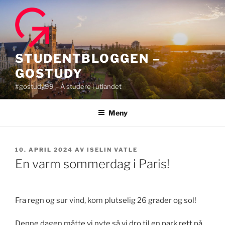
Gå
til
innhold
STUDENTBLOGGEN –
GOSTUDY
#gostudy99 – Å studere i utlandet
Meny
PUBLISERT
10. APRIL 2024
AV
ISELIN VATLE
En varm sommerdag i Paris!
Fra regn og sur vind, kom plutselig 26 grader og sol!
Denne dagen måtte vi nyte så vi dro til en park rett på