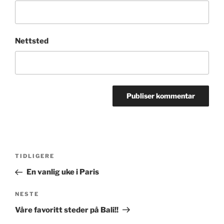
Nettsted
Innleggsnavigasjon
Forrige
TIDLIGERE
innlegg
En vanlig uke i Paris
Neste
NESTE
innlegg
Våre favoritt steder på Bali!!