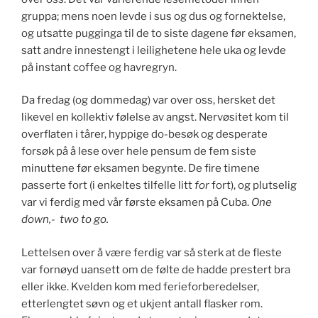
gruppa; mens noen levde i sus og dus og fornektelse,
og utsatte pugginga til de to siste dagene før eksamen,
satt andre innestengt i leilighetene hele uka og levde
på instant coffee og havregryn.
Da fredag (og dommedag) var over oss, hersket det
likevel en kollektiv følelse av angst. Nervøsitet kom til
overflaten i tårer, hyppige do-besøk og desperate
forsøk på å lese over hele pensum de fem siste
minuttene før eksamen begynte. De fire timene
passerte fort (i enkeltes tilfelle litt
for
fort), og plutselig
var vi ferdig med vår første eksamen på Cuba.
One
down,- two to go.
Lettelsen over å være ferdig var så sterk at de fleste
var fornøyd uansett om de følte de hadde prestert bra
eller ikke. Kvelden kom med ferieforberedelser,
etterlengtet søvn og et ukjent antall flasker rom.