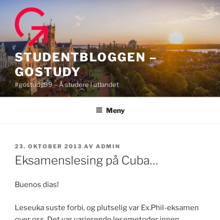
Gå
til
innhold
STUDENTBLOGGEN –
GOSTUDY
#gostudy99 – Å studere i utlandet
Meny
PUBLISERT
23. OKTOBER 2013
AV
ADMIN
Eksamenslesing på Cuba…
Buenos dias!
Leseuka suste forbi, og plutselig var Ex.Phil-eksamen
over oss. Det var varierende lesemetoder innen