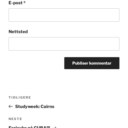
E-post
*
Nettsted
Innleggsnavigasjon
Forrige
TIDLIGERE
innlegg
Studyweek: Cairns
Neste
NESTE
innlegg