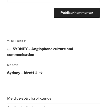
Innleggsnavigasjon
Forrige
TIDLIGERE
innlegg
SYDNEY – Anglophone culture and
communication
Neste
NESTE
innlegg
Sydney – Idrett 1
Meld deg på uforpliktende