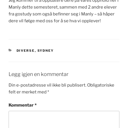
Jeg kommer til å oppdatere dere på våres opphold her i
Manly dette semesteret, sammen med 2 andre elever
fra gostudy som også befinner seg i Manly – så håper
dere vil følge med oss for å se hva vi opplever!
KATEGORIER
DIVERSE
,
SYDNEY
Legg igjen en kommentar
Din e-postadresse vil ikke bli publisert.
Obligatoriske
felt er merket med
*
Kommentar
*