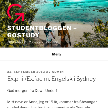
Gå
til
innhold
STUDENTBLOGGEN –
GOSTUDY
#gostudy99 – Å studere i utlandet
Meny
PUBLISERT
22. SEPTEMBER 2013
AV
ADMIN
Ex.phil/Ex.fac m. Engelsk i Sydney
God morgen fra Down Under!
Mitt navn er Anna, jeg er 19 år, kommer fra Stavanger,
og skal denne høsten ta et semester via Gostudy i