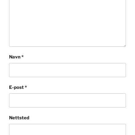
Navn
*
E-post
*
Nettsted