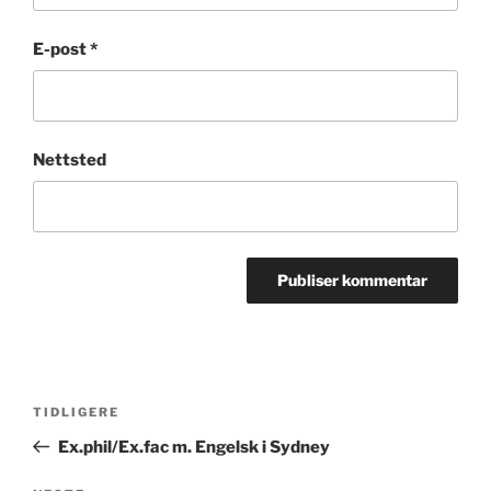
E-post
*
Nettsted
Innleggsnavigasjon
Forrige
TIDLIGERE
innlegg
Ex.phil/Ex.fac m. Engelsk i Sydney