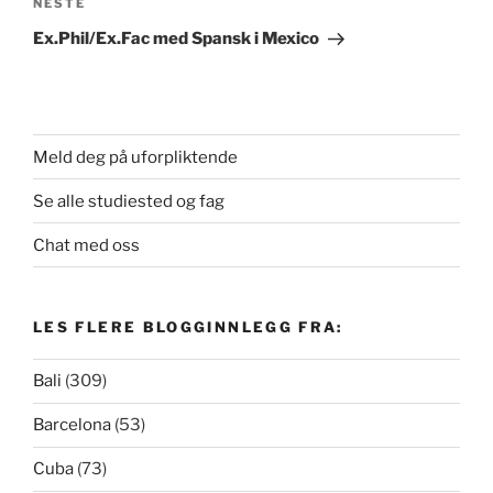
Neste
NESTE
innlegg
Ex.Phil/Ex.Fac med Spansk i Mexico
Meld deg på uforpliktende
Se alle studiested og fag
Chat med oss
LES FLERE BLOGGINNLEGG FRA:
Bali
(309)
Barcelona
(53)
Cuba
(73)