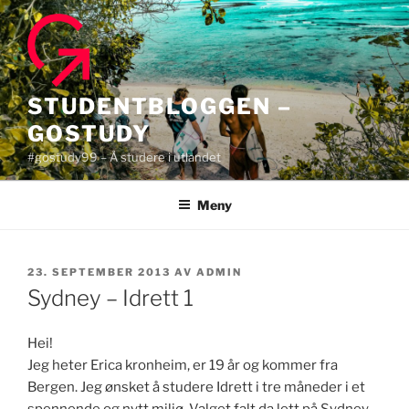
Gå
til
innhold
STUDENTBLOGGEN –
GOSTUDY
#gostudy99 – Å studere i utlandet
Meny
PUBLISERT
23. SEPTEMBER 2013
AV
ADMIN
Sydney – Idrett 1
Hei!
Jeg heter Erica kronheim, er 19 år og kommer fra
Bergen. Jeg ønsket å studere Idrett i tre måneder i et