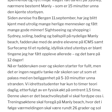
spennende og nytt miljø. Valget falt da lett på Sydney,
nærmere bestemt Manly – som er 15 minutter unna
den kjente storbyen.
Siden avreise fra Bergen 11.september, har jeg blitt
kjent med utrolig mange herlige mennesker og fått
mange gode minner! Sightseeing og shopping i
Sydney, soling, bading og ballspill på nydelige Manly
beach, fadderuke med de andre elevene på ICMS samt
Surfecamp til et nydelig, idyllisk sted utenbys er blant
tingene jeg har fått oppleve allerede – og det bare på
12 dager!
Nå er fadderuken over og skolen starter for fullt, men
det er ingen negativ tanke når skolen ser ut som et
palass med en beliggenhet på 5-10 minutter unna
stranden. Vi idrettsstudenter har kun to timer teori
daglig, etterfulgt av en fysisk økt på omtrent 1,5 time.
Denne uken er det beachvolleyball vi skal fordype oss i.
Treningsøktene skal foregå på Manly beach, hvor det i
følge værmeldingen skal være rundt 26 grader og sol