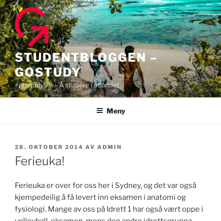
Gå
til
innhold
STUDENTBLOGGEN –
GOSTUDY
#gostudy99 – Å studere i utlandet
Meny
PUBLISERT
28. OKTOBER 2014
AV
ADMIN
Ferieuka!
Ferieuka er over for oss her i Sydney, og det var også
kjempedeilig å få levert inn eksamen i anatomi og
fysiologi. Mange av oss på Idrett 1 har også vært oppe i