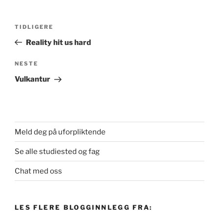
Innleggsnavigasjon
Forrige
TIDLIGERE
innlegg
Reality hit us hard
Neste
NESTE
innlegg
Vulkantur
Meld deg på uforpliktende
Se alle studiested og fag
Chat med oss
LES FLERE BLOGGINNLEGG FRA: