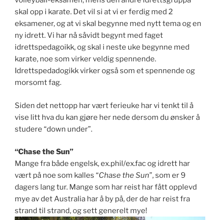
volleyball-eksamen, mens den andre idrettsgruppa
skal opp i karate. Det vil si at vi er ferdig med 2
eksamener, og at vi skal begynne med nytt tema og en
ny idrett. Vi har nå såvidt begynt med faget
idrettspedagoikk, og skal i neste uke begynne med
karate, noe som virker veldig spennende.
Idrettspedadogikk virker også som et spennende og
morsomt fag.
Siden det nettopp har vært ferieuke har vi tenkt til å
vise litt hva du kan gjøre her nede dersom du ønsker å
studere “down under”.
“Chase the Sun”
Mange fra både engelsk, ex.phil/ex.fac og idrett har
vært på noe som kalles “
Chase the Sun
”, som er 9
dagers lang tur. Mange som har reist har fått opplevd
mye av det Australia har å by på, der de har reist fra
strand til strand, og sett generelt mye!