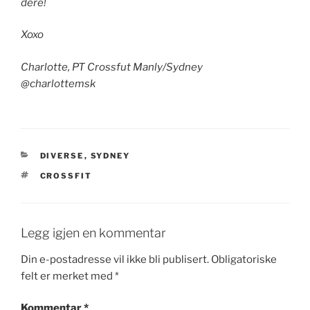
dere!
Xoxo
Charlotte, PT Crossfut Manly/Sydney
@charlottemsk
KATEGORIER
DIVERSE
,
SYDNEY
STIKKORD
CROSSFIT
Legg igjen en kommentar
Din e-postadresse vil ikke bli publisert.
Obligatoriske
felt er merket med
*
Kommentar
*