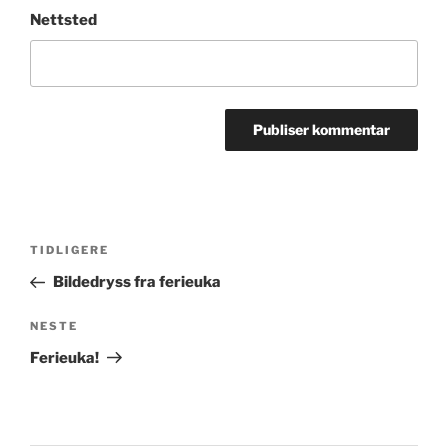
Nettsted
Innleggsnavigasjon
Forrige
TIDLIGERE
innlegg
Bildedryss fra ferieuka
Neste
NESTE
innlegg
Ferieuka!