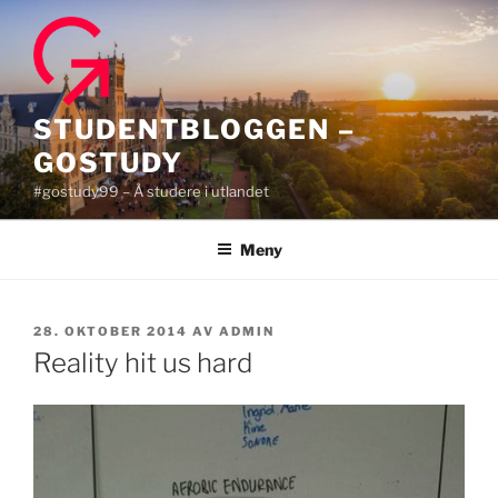
Gå
til
innhold
STUDENTBLOGGEN –
GOSTUDY
#gostudy99 – Å studere i utlandet
Meny
PUBLISERT
28. OKTOBER 2014
AV
ADMIN
Reality hit us hard