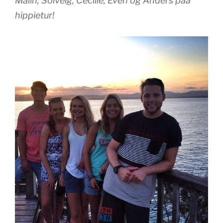
Malin, Solveig, Cecilie, Even og Anders paa
hippietur!