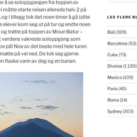
var å se soloppgangen fra toppen av
i måtte starte reisen allerede halv 2 på
 og i tillegg tok det noen timer å gå (slite
LES FLERE B
e elever kom seg ut på tur og endte noen
 og trøtte på toppen av Moun Batur –
Bali
(309)
 og verdens vakreste soloppgang som
Barcelona
(53)
noe på! Noe av det beste med hele turen
vi møtte på vei ned. De tok seg gjerne
Cuba
(73)
ele en flaske vann av deg og en banan.
Diverse
(1 130)
Mexico
(105)
Paris
(40)
Roma
(14)
Sydney
(303)