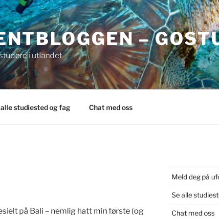
ENTBLOGGEN – GOST
tudere i utlandet
 alle studiested og fag
Chat med oss
Meld deg på uf
Se alle studies
esielt på Bali – nemlig hatt min første (og
Chat med oss