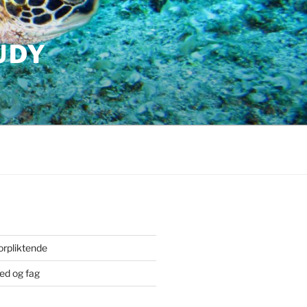
UDY
orpliktende
ted og fag