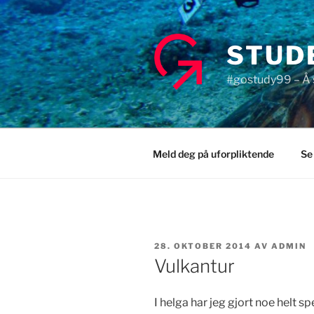
Gå
til
innhold
STUD
#gostudy99 – Å s
Meld deg på uforpliktende
Se
PUBLISERT
28. OKTOBER 2014
AV
ADMIN
Vulkantur
I helga har jeg gjort noe helt sp