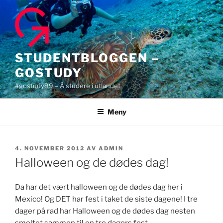
Gå
til
innhold
STUDENTBLOGGEN –
GOSTUDY
#gostudy99 – Å studere i utlandet
Meny
PUBLISERT
4. NOVEMBER 2012
AV
ADMIN
Halloween og de dødes dag!
Da har det vært halloween og de dødes dag her i
Mexico! Og DET har fest i taket de siste dagene! I tre
dager på rad har Halloween og de dødes dag nesten