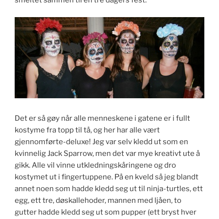
smeltet sammen til en tre dagers fest.
Det er så gøy når alle menneskene i gatene er i fullt
kostyme fra topp til tå, og her har alle vært
gjennomførte-deluxe! Jeg var selv kledd ut som en
kvinnelig Jack Sparrow, men det var mye kreativt ute å
gikk. Alle vil vinne utkledningskåringene og dro
kostymet ut i fingertuppene. På en kveld så jeg blandt
annet noen som hadde kledd seg ut til ninja-turtles, ett
egg, ett tre, døskallehoder, mannen med ljåen, to
gutter hadde kledd seg ut som pupper (ett bryst hver