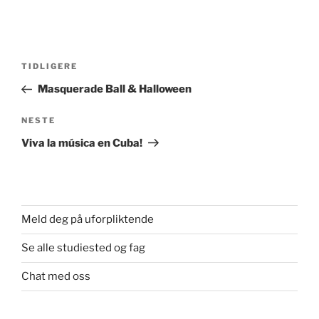
Innleggsnavigasjon
Forrige
TIDLIGERE
innlegg
Masquerade Ball & Halloween
Neste
NESTE
innlegg
Viva la música en Cuba!
Meld deg på uforpliktende
Se alle studiested og fag
Chat med oss