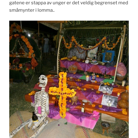
gatene er stappa av unger er det veldig begrenset med
småmynter i lomma..