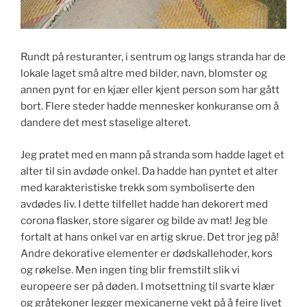
Rundt på resturanter, i sentrum og langs stranda har de
lokale laget små altre med bilder, navn, blomster og
annen pynt for en kjær eller kjent person som har gått
bort. Flere steder hadde mennesker konkuranse om å
dandere det mest staselige alteret.
Jeg pratet med en mann på stranda som hadde laget et
alter til sin avdøde onkel. Da hadde han pyntet et alter
med karakteristiske trekk som symboliserte den
avdødes liv. I dette tilfellet hadde han dekorert med
corona flasker, store sigarer og bilde av mat! Jeg ble
fortalt at hans onkel var en artig skrue. Det tror jeg på!
Andre dekorative elementer er dødskallehoder, kors
og røkelse. Men ingen ting blir fremstilt slik vi
europeere ser på døden. I motsettning til svarte klær
og gråtekoner legger mexicanerne vekt på å feire livet