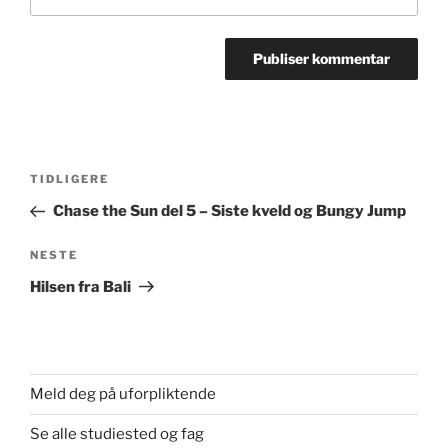
Innleggsnavigasjon
Forrige
TIDLIGERE
innlegg
Chase the Sun del 5 – Siste kveld og Bungy Jump
Neste
NESTE
innlegg
Hilsen fra Bali
Meld deg på uforpliktende
Se alle studiested og fag