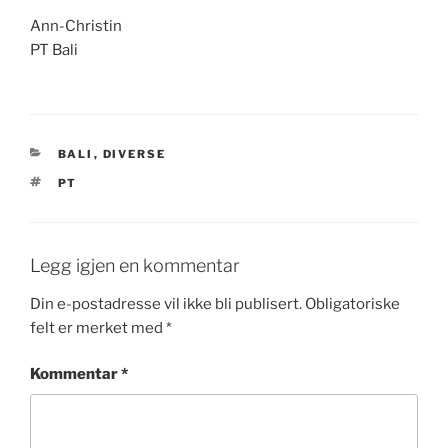
Ann-Christin
PT Bali
KATEGORIER
BALI
,
DIVERSE
STIKKORD
PT
Legg igjen en kommentar
Din e-postadresse vil ikke bli publisert.
Obligatoriske
felt er merket med
*
Kommentar
*