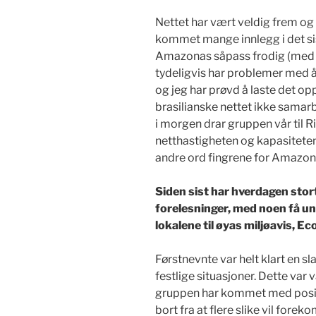
Nettet har vært veldig frem og t
kommet mange innlegg i det si
Amazonas såpass frodig (med b
tydeligvis har problemer med å
og jeg har prøvd å laste det op
brasilianske nettet ikke samarb
i morgen drar gruppen vår til Ri
netthastigheten og kapasitete
andre ord fingrene for Amazonas
Siden sist har hverdagen stor
forelesninger, med noen få un
lokalene til øyas miljøavis, Ec
Førstnevnte var helt klart en s
festlige situasjoner. Dette var 
gruppen har kommet med positiv
bort fra at flere slike vil fore