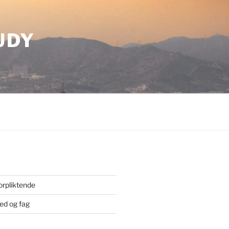
UDY
orpliktende
ted og fag