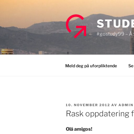
Gå
til
innhold
STUD
#gostudy99 – Å s
Meld deg på uforpliktende
Se
PUBLISERT
10. NOVEMBER 2012
AV
ADMIN
Rask oppdatering f
Olá amigos!