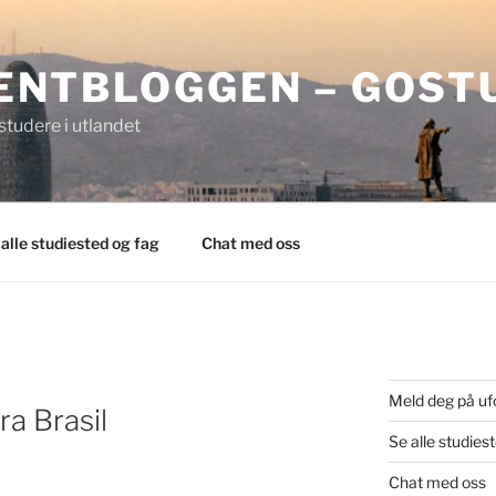
ENTBLOGGEN – GOST
tudere i utlandet
 alle studiested og fag
Chat med oss
Meld deg på uf
ra Brasil
Se alle studies
Chat med oss