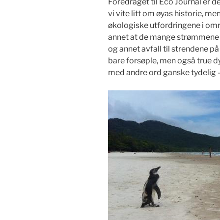
Foredraget til Eco Journal er de
vi vite litt om øyas historie, 
økologiske utfordringene i områ
annet at de mange strømmene i
og annet avfall til strendene p
bare forsøple, men også true 
med andre ord ganske tydelig – 