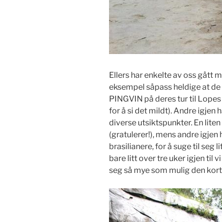
Ellers har enkelte av oss gått my
eksempel såpass heldige at de 
PINGVIN på deres tur til Lopes
for å si det mildt). Andre igjen 
diverse utsiktspunkter. En lite
(gratulerer!), mens andre igjen
brasilianere, for å suge til seg 
bare litt over tre uker igjen til
seg så mye som mulig den korte 