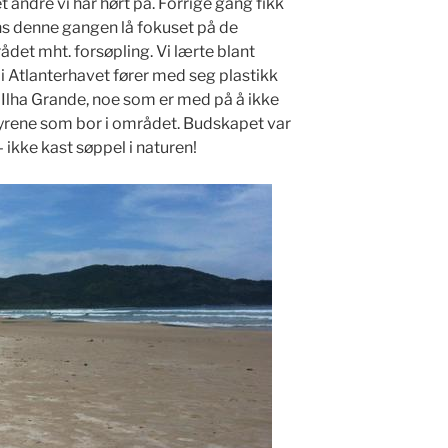
t andre vi har hørt på. Forrige gang fikk
mens denne gangen lå fokuset på de
det mht. forsøpling. Vi lærte blant
 Atlanterhavet fører med seg plastikk
å Ilha Grande, noe som er med på å ikke
dyrene som bor i området. Budskapet var
ikke kast søppel i naturen!