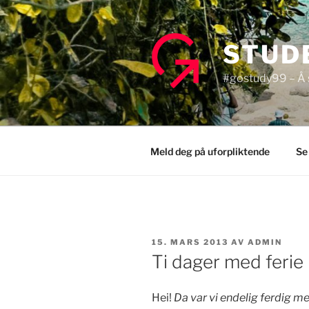
Gå
til
innhold
STUD
#gostudy99 – Å s
Meld deg på uforpliktende
Se
PUBLISERT
15. MARS 2013
AV
ADMIN
Ti dager med ferie 
Hei!
Da var vi endelig ferdig 