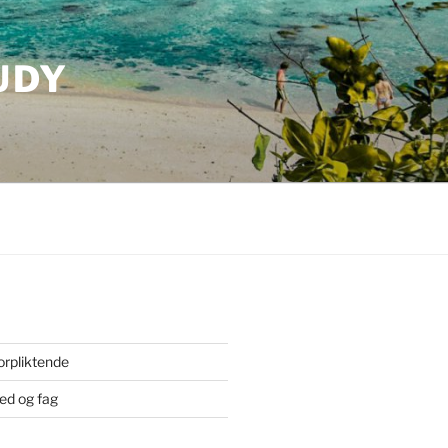
UDY
orpliktende
ted og fag