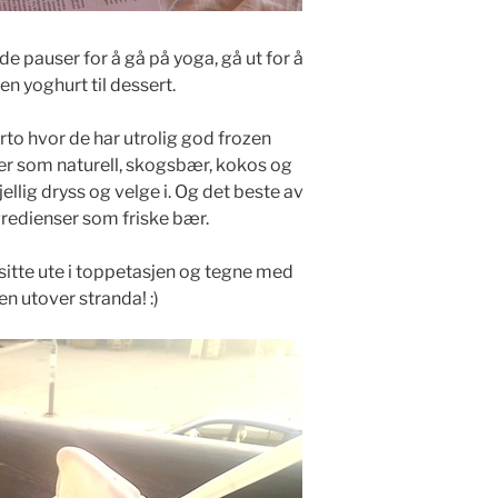
ode pauser for å gå på yoga, gå ut for å
en yoghurt til dessert.
erto hvor de har utrolig god frozen
per som naturell, skogsbær, kokos og
kjellig dryss og velge i. Og det beste av
ngredienser som friske bær.
 sitte ute i toppetasjen og tegne med
en utover stranda! :)