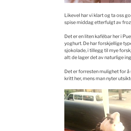
Likevel har vi klart og ta oss g
spise middag etterfulgt av froz
Det er en liten kafèbar her i Pu
yoghurt. De har forskjellige ty
sjokolade, i tillegg til mye fors
alt: de lager det av naturlige i
Det er forresten mulighet for å
kritt her, mens man nyter utsikt