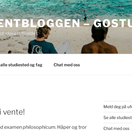
ENTBLOGGEN – GOST
tudere i utlandet
 alle studiested og fag
Chat med oss
Meld deg på uf
i vente!
Se alle studies
med examen philosophicum.
Håper og tror
Chat med oss